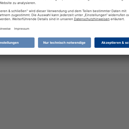
Punkte
31
Profil-Aufrufe
72
r mich