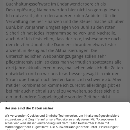
Buchhaltungssoftware im Endanwenderbereich als
Desktoplösung, Namen werden hier nicht so gern gelesen.
Ich nutze seit Jahren den anderen roten Anbieter für die
Verwaltung meiner Finanzen und die Steuer mache ich über
Buhl, bin vor Jahren umgestiegen von Buhl zu den roten.
Sicherlich hat jedes Programm seine Vor- und Nachteile,
auch darf ich feststellen, dass der rote, insbesondere nach
dem letzten Update, die Daumenschrauben etwas fester
anzieht, in Bezug auf die Aktualisierungen. Die
unterschiedlichen Webbankingzugänge sollen sehr
pflegeintensiv sein, so dass man vermutlich spätestens alle
drei Jahre aktualisieren muss, mal sehen wie sich die Zeiten
entwickeln und ob wir uns bzw. besser gesagt ich mir den
Strom überhaupt noch leisten kann... ich schweife ab. Aber
mit der Kombination komme ich zurecht, allerdings gibt es
bei mir auch nicht allzu viel zu verwalten, so dass sich die
ein und andere Doppeleingabe von der Zeit her nicht
besonders niederschlägt.
Mögen die Steine fliegen