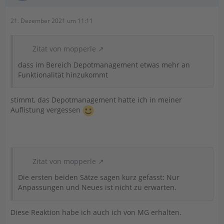
bestehen,
21. Dezember 2021 um 11:11
der Ressourcenbedarf für eine Umsetzung
verhältnismäßig ist.
Zitat von mopperle
Erfährt ein Verbesserungsvorschlag keine sofortige
Umsetzung, bleibt dieser selbstverständlich für spätere
dass im Bereich Depotmanagement etwas mehr an
Entwicklungszyklen erhalten. Das zuständige
Funktionalität hinzukommt
Produktmanagement evaluiert regelmäßig im Dialog mit
unseren Entwicklern und der Geschäftsleitung die
Weiterentwicklung der Software. Somit werden
stimmt, das Depotmanagement hatte ich in meiner
vorhandene Verbesserungsvorschläge kontinuierlich
Auflistung vergessen
neu geprüft und gegebenenfalls zu einem zukünftigen
Zeitpunkt umgesetzt.
Für weitere Fragen oder Hilfestellungen stehen wir
selbstverständlich zur Verfügung.
Zitat von mopperle
Freundliche Grüße aus Neunkirchen
Die ersten beiden Sätze sagen kurz gefasst: Nur
Anpassungen und Neues ist nicht zu erwarten.
Ihr Buhl Data Service Team
Diese Reaktion habe ich auch ich von MG erhalten.