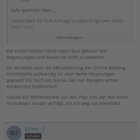
Zitat
Sehr geehrter Herr...,
vielen Dank für Ihre Anfrage zu dem Programm WISO
Mein Geld.
Die meiste Arbeit in der Pflege des Programms steckt in
Alles anzeigen
der Pflege und den Anpassungen der Online-Banking
Schnittstelle um so eine dauerhafte und sichere
Die ersten beiden Sätze sagen kurz gefasst: Nur
Nutzung der verschiedenen Banken anbieten zu
Anpassungen und Neues ist nicht zu erwarten.
können. Größere Neuerungen sind aktuell nicht
Ich verstehe, dass die Aktualisierung der Online-Banking
geplant.
Schnittstelle aufwändig ist. Aber keine Neuerungen
Ihre Anregung ist als Verbesserungsvorschlag an die
geplant? Für mich ein No-Go, das nur mangels echter
Entwicklungsabteilung unserer Software weitergeleitet.
Konkurrenz funktioniert.
Leider können wir derzeit keine weitergehende Aussage
Sobald ein Wettbewerber auf den Plan tritt, der mal einen
zu einer Umsetzung für Sie machen. Wir bedanken uns
innovativen Ansatz verfolgt, bin ich weg von MeinGeld.
schon hier für Ihr Interesse und Ihr Engagement.
Verbesserungsvorschläge werden umgesetzt, wenn
diese zu einem Kontext der jeweiligen
Björn_2
Weiterentwicklung passen,
Schüler
entsprechende Nachfragen von Kundenseite