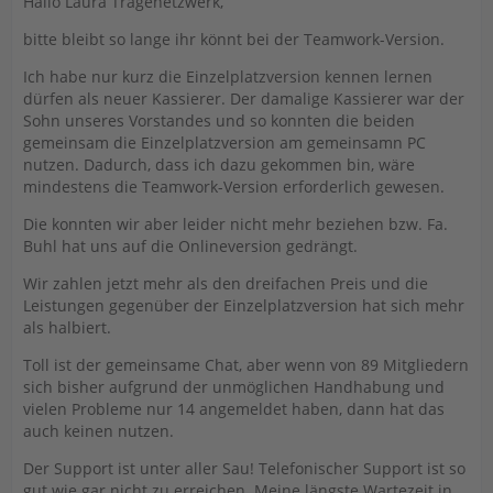
Hallo Laura Tragenetzwerk,
bitte bleibt so lange ihr könnt bei der Teamwork-Version.
Ich habe nur kurz die Einzelplatzversion kennen lernen
dürfen als neuer Kassierer. Der damalige Kassierer war der
Sohn unseres Vorstandes und so konnten die beiden
gemeinsam die Einzelplatzversion am gemeinsamn PC
nutzen. Dadurch, dass ich dazu gekommen bin, wäre
mindestens die Teamwork-Version erforderlich gewesen.
Die konnten wir aber leider nicht mehr beziehen bzw. Fa.
Buhl hat uns auf die Onlineversion gedrängt.
Wir zahlen jetzt mehr als den dreifachen Preis und die
Leistungen gegenüber der Einzelplatzversion hat sich mehr
als halbiert.
Toll ist der gemeinsame Chat, aber wenn von 89 Mitgliedern
sich bisher aufgrund der unmöglichen Handhabung und
vielen Probleme nur 14 angemeldet haben, dann hat das
auch keinen nutzen.
Der Support ist unter aller Sau! Telefonischer Support ist so
gut wie gar nicht zu erreichen. Meine längste Wartezeit in