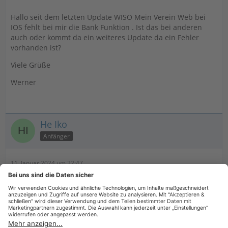
Hallo seit dem letzten Update WISO Mein Verein Web bei
IOS fehlt bei mir die Bank Funktion . Ist das bei anderen
auch oder kommt da ein weiteres Update da ein Fehler
vorhanden ist?
Viele Grüße
Werner
He Iko
Anfänger
11. Januar 2024 um 22:47
Hallo Werner80, bei mir ist das genauso.