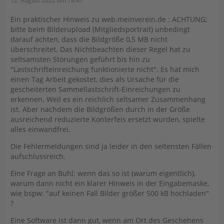
12. August 2022 um 18:41
Ein praktischer Hinweis zu web.meinverein.de : ACHTUNG;
bitte beim Bilderupload (Mitgliedsportrait) unbedingt
darauf achten, dass die Bildgröße 0,5 MB nicht
überschreitet. Das Nichtbeachten dieser Regel hat zu
seltsamsten Störungen geführt bis hin zu
"Lastschrifteinreichung funktionierte nicht". Es hat mich
einen Tag Arbeit gekostet, dies als Ursache für die
gescheiterten Sammellastschrift-Einreichungen zu
erkennen. Weil es ein reichlich seltsamer Zusammenhang
ist. Aber nachdem die Bildgrößen durch in der Größe
ausreichend reduzierte Konterfeis ersetzt wurden, spielte
alles einwandfrei.
Die Fehlermeldungen sind ja leider in den seltensten Fällen
aufschlussreich.
Eine Frage an Buhl: wenn das so ist (warum eigentlich),
warum dann nicht ein klarer Hinweis in der Eingabemaske,
wie bspw: "auf keinen Fall Bilder größer 500 kB hochladen"
?
Eine Software ist dann gut, wenn am Ort des Geschehens