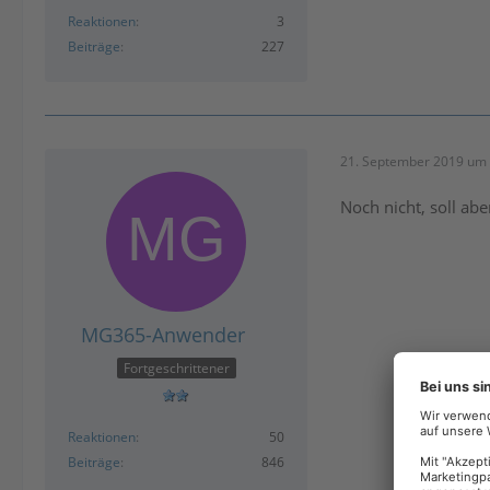
Reaktionen
3
Beiträge
227
21. September 2019 um 
Noch nicht, soll ab
MG365-Anwender
Fortgeschrittener
Reaktionen
50
Beiträge
846