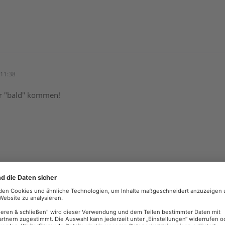
11:38
er "bald" kommen!