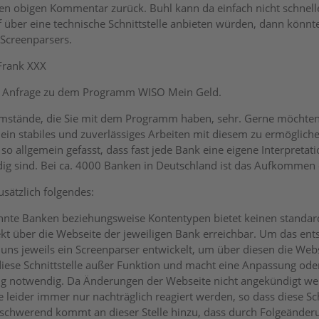
en obigen Kommentar zurück. Buhl kann da einfach nicht schnell
f über eine technische Schnittstelle anbieten würden, dann könnt
Screenparsers.
 Frank XXX
re Anfrage zu dem Programm WISO Mein Geld.
mstände, die Sie mit dem Programm haben, sehr. Gerne möchten 
ein stabiles und zuverlässiges Arbeiten mit diesem zu ermöglichen
 so allgemein gefasst, dass fast jede Bank eine eigene Interpreta
g sind. Bei ca. 4000 Banken in Deutschland ist das Aufkommen
usätzlich folgendes:
nnte Banken beziehungsweise Kontentypen bietet keinen standard
ekt über die Webseite der jeweiligen Bank erreichbar. Um das ent
uns jeweils ein Screenparser entwickelt, um über diesen die We
diese Schnittstelle außer Funktion und macht eine Anpassung oder 
notwendig. Da Änderungen der Webseite nicht angekündigt wer
le leider immer nur nachträglich reagiert werden, so dass diese S
Erschwerend kommt an dieser Stelle hinzu, dass durch Folgeänderun