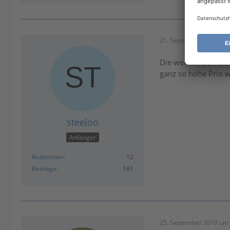
21. September 2019 um 
Die werden bankseit
ganz so hohe Prio 
steeloo
Anfänger
Reaktionen
12
Beiträge
181
25. September 2019 um 