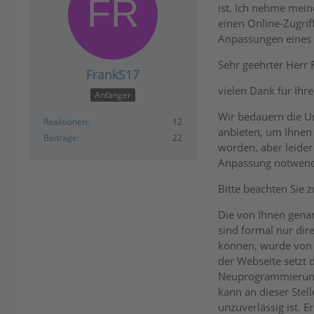
ist. Ich nehme mein
einen Online-Zugrif
Anpassungen eines 
Sehr geehrter Herr
FrankS17
vielen Dank für Ih
Anfänger
Wir bedauern die U
Reaktionen
12
anbieten, um Ihnen 
Beiträge
22
worden, aber leider
Anpassung notwendi
Bitte beachten Sie z
Die von Ihnen gena
sind formal nur dir
können, wurde von 
der Webseite setzt 
Neuprogrammierung 
kann an dieser Stel
unzuverlässig ist. 