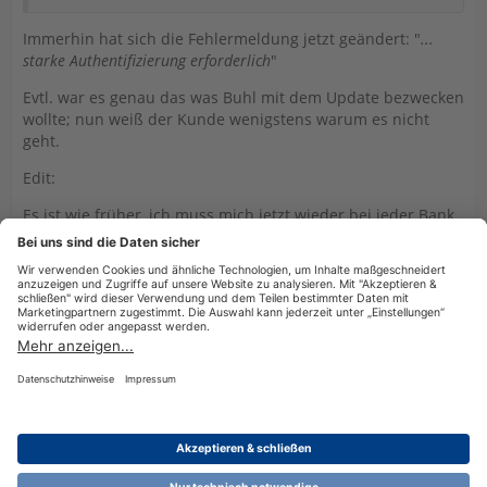
Immerhin hat sich die Fehlermeldung jetzt geändert: "
...
starke Authentifizierung erforderlich
"
Evtl. war es genau das was Buhl mit dem Update bezwecken
wollte; nun weiß der Kunde wenigstens warum es nicht
geht.
Edit:
Es ist wie früher, ich muss mich jetzt wieder bei jeder Bank
einzeln einloggen und kann anschließend meine Umsätze
in Excel pflegen.
Datenschutzerklärung
Impressum
Nutzungsbestimmungen
Cookie-Einstellungen