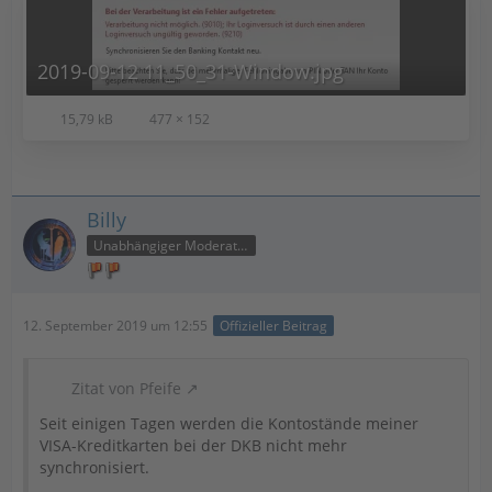
2019-09-12 11_50_31-Window.jpg
15,79 kB
477 × 152
Billy
Unabhängiger Moderator
12. September 2019 um 12:55
Offizieller Beitrag
Zitat von Pfeife
Seit einigen Tagen werden die Kontostände meiner
VISA-Kreditkarten bei der DKB nicht mehr
synchronisiert.