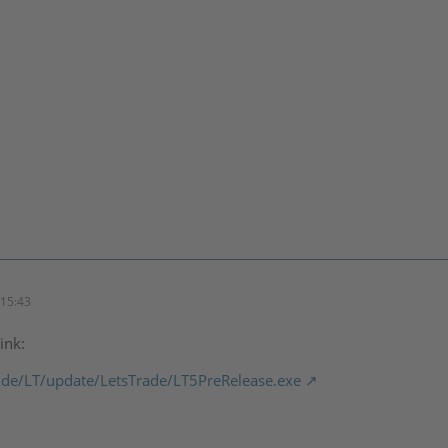
15:43
ink:
l.de/LT/update/LetsTrade/LT5PreRelease.exe