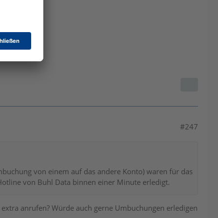
#247
buchung von einem auf das andere Konto) waren für das
tline von Buhl Data binnen einer Minute erledigt.
a extra anrufen? Würde auch gerne Umbuchungen erledigen