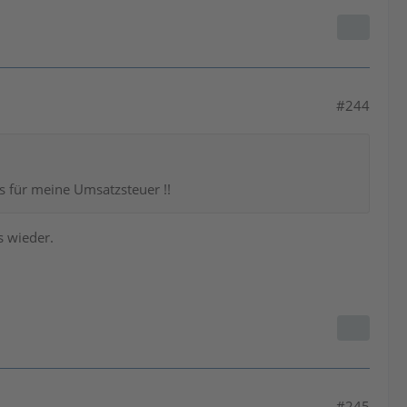
#244
s für meine Umsatzsteuer !!
s wieder.
#245