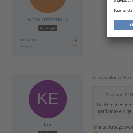
Wisonutzer0815
Anfänger
Reaktionen
2
Beiträge
11
13. September 2019 um 
Zitat von Pe
Da ich neben dem
Sparkonto einige
Ker
Kannst du sagen wi