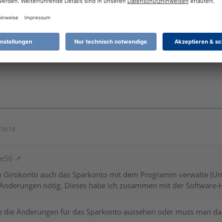
16:16
Ne56
 Girokonto auch das Sparkonto mit dem Programm verwalte (Um
 Änderungen nötig. Dieses habe ich zusammen mit der Software-Ho
e die Änderungen für das Sparkonto aussehen oder muss man d