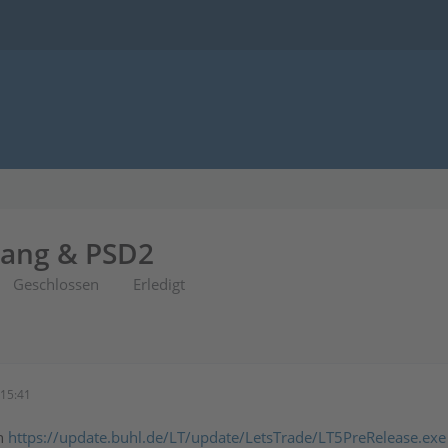
gang & PSD2
Geschlossen
Erledigt
15:41
n
https://update.buhl.de/LT/update/LetsTrade/LT5PreRelease.exe