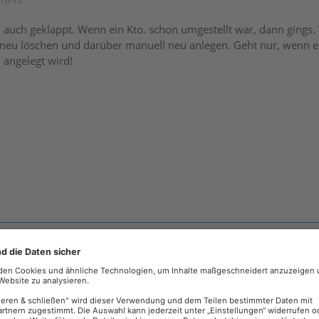
n auch geklappt. Wenn ein Kto. schon umgestellt war, dann gings
neu löschen und darüber manuell neu anlegen. Geht nur, wenn es
 angelegt wird!
16:15
d kontakt noch synchronisieren, das ist auch wichtig!