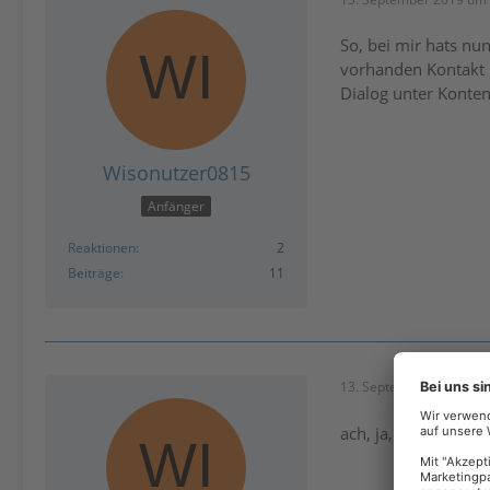
So, bei mir hats nu
vorhanden Kontakt 
Dialog unter Konten
Wisonutzer0815
Anfänger
Reaktionen
2
Beiträge
11
13. September 2019 um 
ach, ja, anschließen