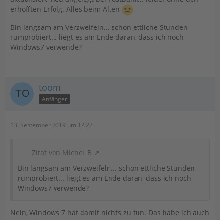
37010050 - weiter - PIN/TAN - weiter - Eingabe der
erhofften Erfolg. Alles beim Alten
Postbank-ID - weiter) erhalte ich die Fehlermeldung:
Bin langsam am Verzweifeln... schon ettliche Stunden
"Bankleitzahl stimmt nicht mit dem zu bearbeitenden
rumprobiert... liegt es am Ende daran, dass ich noch
Kontakt überein"
Windows7 verwende?
Wenn ich die Zugangsart des Postbank-Kontos direkt
versuche zu ändern auf FinTS (HBCI) PIN/TAN, erhalte
ich nach Eingabe der ID und der PIN neuerdings die
Meldung: "Sicherheitsfunktion muss ausgewählt
toom
werdern"
Anfänger
Das Gleiche geschieht, wenn ich in der HBCI-
Kontaktverwaltung einfach via "Neu" versuche, den
13. September 2019 um 12:22
Postbank-Kontakt anzulegen.
Wohlgemerkt: Auf der Postbank-Seite kann ich mich mit
Zitat von Michel_B
meiner ID anmelden. Habs sowohl mit BestSign als auch
mit Mobile-Tan als favorisiertem Verfahren probiert, die
Bin langsam am Verzweifeln... schon ettliche Stunden
Fehlermeldungen sind immer die gleichen.
rumprobiert... liegt es am Ende daran, dass ich noch
Windows7 verwende?
Was mach ich falsch oder anders als ihr?
Nein, Windows 7 hat damit nichts zu tun. Das habe ich auch