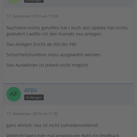
Edit: Kleiner Nachtrag, ich hatte mir vorher eine
Sicherung zurückgespielt, in der mein Postbank Konto
13. September 2019 um 11:08
noch online und auf BestSign gestellt war.
Nachdem nichts geholfen hat ( Auch das Update hat nichts
geändert ) wollte ich den Kontakt neu anlegen.
Das Anlegen bricht ab mit der FM:
Sicherheitsfunktion muss ausgewählt werden.
Das Auswählen ist jedoch nicht möglich.
AFBV
Anfänger
13. September 2019 um 11:30
ganz ehrlich: das ist nicht zufriedenstellend!
Vielleicht kann hier mal jemand von Buhl ein Feedback