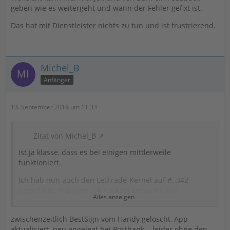
geben wie es weitergeht und wann der Fehler gefixt ist.
Das hat mit Dienstleister nichts zu tun und ist frustrierend.
Michel_B
Anfänger
13. September 2019 um 11:33
Zitat von Michel_B
Ist ja klasse, dass es bei einigen mittlerweile
funktioniert.
Ich hab nun auch den LetTrade-Kernel auf #..342
upgedatet, MG (Vers. 24.1.3.420) gestartet und
Alles anzeigen
anschließend versucht, mein Postbank-Konto wieder
online zu bekommen (HBCI-Kontakt ist gelöscht):
zwischenzeitlich BestSign vom Handy gelöscht, App
Versuche ich es über den DDBAC-Admin (Schritte: Neu -
aktualisiert, neu angelegt bei Postbank... leider ohne den