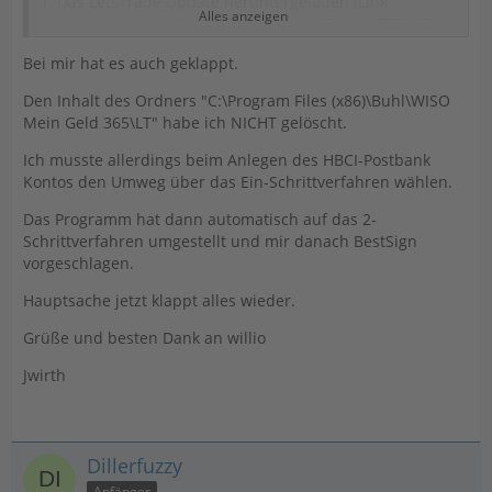
1. Das LetsTrade Update heruntergeladen (Link
Alles anzeigen
https://update.buhl.de/LT/update/LetsTrade/LT5PreRele
ase.exe
)
Bei mir hat es auch geklappt.
2. Wiso mein Geld geschlossen
Den Inhalt des Ordners "C:\Program Files (x86)\Buhl\WISO
3. Den Inhalt des Ordners "C:\Program Files
Mein Geld 365\LT" habe ich NICHT gelöscht.
(x86)\Buhl\WISO Mein Geld 365\LT" gelöscht.
Ich musste allerdings beim Anlegen des HBCI-Postbank
4. Das LetsTrade Update über rechte Maus als
Kontos den Umweg über das Ein-Schrittverfahren wählen.
Administrator ausführen installiert.
Das Programm hat dann automatisch auf das 2-
5. In Wiso mein Geld unter Konten ==> Online
Schrittverfahren umgestellt und mir danach BestSign
Verwaltung ==> Administration ==> HBCI
vorgeschlagen.
Kontaktübersicht, das Postbank Konto ausgewählt, dann
Hauptsache jetzt klappt alles wieder.
über den Button DDBAC_Admin den vorhandenen
Postbank Kontakt gelöscht und neu angelegt. beim
Grüße und besten Dank an willio
Anlegen muss dann das BestSign 2 Schritt
Authentifizierungsverfahren ausgewählt werden, dann
Jwirth
wurde bei mir eine TAN in der BestSign App erzeugt.
6. Anschließend konnte ich wieder über Postbank ID
und Passwort meine Umsätze abrufen.
Dillerfuzzy
Anfänger