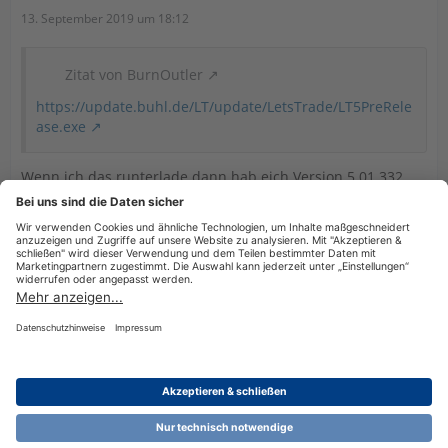
13. September 2019 um 18:12
Zitat von BurnOutler
https://update.buhl.de/LT/update/LetsTrade/LT5PreRele
ase.exe
Wenn ich das runterlade dann hab eich Version 5.01.332
auf meinem Rechner. Habe keine Fehlermeldung oder so
bei der Installation erhalten.
Datenschutzerklärung
Impressum
Nutzungsbestimmungen
Cookie-Einstellungen