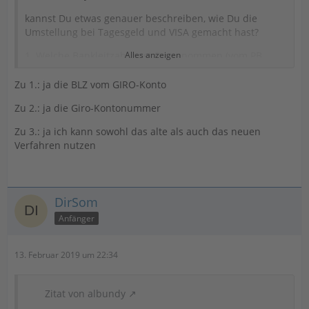
kannst Du etwas genauer beschreiben, wie Du die
Umstellung bei Tagesgeld und VISA gemacht hast?
1. Welche Bankleitzahl hast Du genommen (vom PB
Alles anzeigen
Girokonto oder von der PV VISA)?
Zu 1.: ja die BLZ vom GIRO-Konto
2. Welche Kontonummer hast Du genommen (PB
Girokonto oder PB VISA Konto (=Kreditkartennummer))?
Zu 2.: ja die Giro-Kontonummer
3. Kannst Du Dich immer noch per Kontonummer und
Zu 3.: ja ich kann sowohl das alte als auch das neuen
PIN bei der PB Website anmelden?
Verfahren nutzen
Es wäre toll, wenn Du mir da evtl. auf die Sprünge
helfen könntest!
DirSom
Anfänger
13. Februar 2019 um 22:34
Zitat von albundy