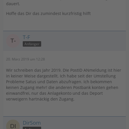
dauert.
Hoffe das Dir das zumindest kurzfristig hilft
T-F
Anfänger
20. März 2019 um 12:28
Wir schreiben das Jahr 2019. DIe PostID ANmeldung ist hier
in keiner Weise dargestellt. Ich habe seit der Umstellung
Probleme Satus und Daten abzufragen. Ich bekommen
keinen Zugang mehr! die anderen Postbank konten gehen
einwandfrei, nur das Anlagekonto und das Deport
verweigern hartnäckig den Zugang.
DirSom