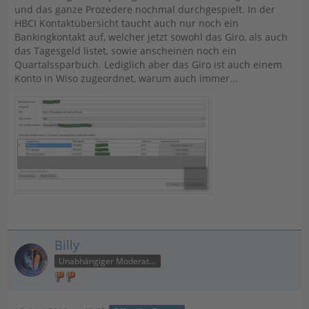
und das ganze Prozedere nochmal durchgespielt. In der
HBCI Kontaktübersicht taucht auch nur noch ein
Bankingkontakt auf, welcher jetzt sowohl das Giro, als auch
das Tagesgeld listet, sowie anscheinen noch ein
Quartalssparbuch. Lediglich aber das Giro ist auch einem
Konto in Wiso zugeordnet, warum auch immer...
Billy
Unabhängiger Moderator