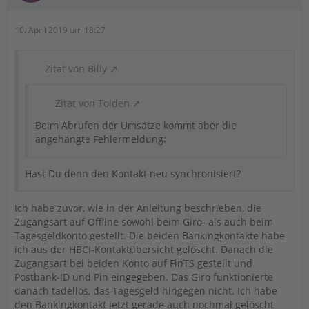
10. April 2019 um 18:27
Zitat von Billy
Zitat von Tolden
Beim Abrufen der Umsätze kommt aber die
angehängte Fehlermeldung:
Hast Du denn den Kontakt neu synchronisiert?
Ich habe zuvor, wie in der Anleitung beschrieben, die
Zugangsart auf Offline sowohl beim Giro- als auch beim
Tagesgeldkonto gestellt. Die beiden Bankingkontakte habe
ich aus der HBCI-Kontaktübersicht gelöscht. Danach die
Zugangsart bei beiden Konto auf FinTS gestellt und
Postbank-ID und Pin eingegeben. Das Giro funktionierte
danach tadellos, das Tagesgeld hingegen nicht. Ich habe
den Bankingkontakt jetzt gerade auch nochmal gelöscht