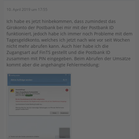
10. April 2019 um 17:55
Ich habe es jetzt hinbekommen, dass zumindest das
Girokonto der Postbank bei mir mit der Postbank ID
funktioniert, jedoch habe ich immer noch Probleme mit dem
Tagesgeldkonto, welches ich jetzt nach wie vor seit Wochen
nicht mehr abrufen kann. Auch hier habe ich die
Zugangsart auf FinTS gestellt und die Postbank ID
zusammen mit PIN eingegeben. Beim Abrufen der Umsätze
kommt aber die angehängte Fehlermeldung: