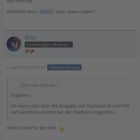
sein möchte.
Vielleicht kann
Billy
dazu etwas sagen?
Billy
Unabhängiger Moderator
4. April 2019 um 07:47
Offizieller Beitrag
Zitat von DirSom
Ergebnis:
Ich kann jetzt über die Eingabe von Postbank ID und PIN
auf sämtliche Konten bei der Postbank zugreifen!
Vielen Dank für die Info.