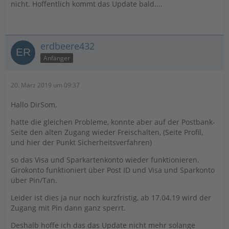
nicht. Hoffentlich kommt das Update bald....
erdbeere432
Anfänger
20. März 2019 um 09:37
Hallo DirSom,
hatte die gleichen Probleme, konnte aber auf der Postbank-
Seite den alten Zugang wieder Freischalten, (Seite Profil,
und hier der Punkt Sicherheitsverfahren)
so das Visa und Sparkartenkonto wieder funktionieren.
Girokonto funktioniert über Post ID und Visa und Sparkonto
über Pin/Tan.
Leider ist dies ja nur noch kurzfristig, ab 17.04.19 wird der
Zugang mit Pin dann ganz sperrt.
Deshalb hoffe ich das das Update nicht mehr solange