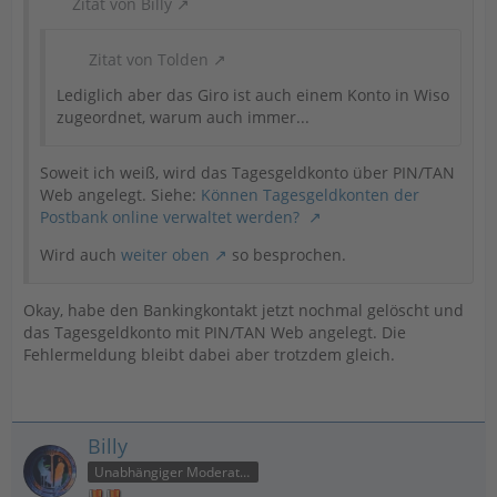
Zitat von Billy
Zitat von Tolden
Lediglich aber das Giro ist auch einem Konto in Wiso
zugeordnet, warum auch immer...
Soweit ich weiß, wird das Tagesgeldkonto über PIN/TAN
Web angelegt. Siehe:
Können Tagesgeldkonten der
Postbank online verwaltet werden?
Wird auch
weiter oben
so besprochen.
Okay, habe den Bankingkontakt jetzt nochmal gelöscht und
das Tagesgeldkonto mit PIN/TAN Web angelegt. Die
Fehlermeldung bleibt dabei aber trotzdem gleich.
Billy
Unabhängiger Moderator