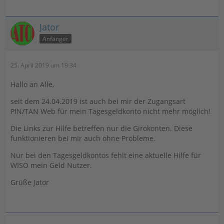
Jator
Anfänger
25. April 2019 um 19:34
Hallo an Alle,
seit dem 24.04.2019 ist auch bei mir der Zugangsart
PIN/TAN Web für mein Tagesgeldkonto nicht mehr möglich!
Die Links zur Hilfe betreffen nur die Girokonten. Diese
funktionieren bei mir auch ohne Probleme.
Nur bei den Tagesgeldkontos fehlt eine aktuelle Hilfe für
WISO mein Geld Nutzer.
Grüße Jator