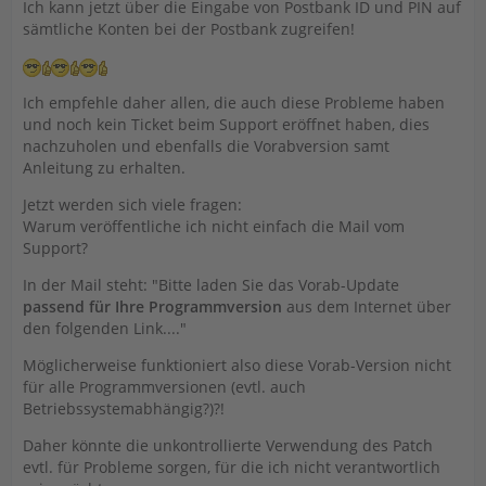
Ich kann jetzt über die Eingabe von Postbank ID und PIN auf
sämtliche Konten bei der Postbank zugreifen!
Ich empfehle daher allen, die auch diese Probleme haben
und noch kein Ticket beim Support eröffnet haben, dies
nachzuholen und ebenfalls die Vorabversion samt
Anleitung zu erhalten.
Jetzt werden sich viele fragen:
Warum veröffentliche ich nicht einfach die Mail vom
Support?
In der Mail steht: "Bitte laden Sie das Vorab-Update
passend für Ihre Programmversion
aus dem Internet über
den folgenden Link...."
Möglicherweise funktioniert also diese Vorab-Version nicht
für alle Programmversionen (evtl. auch
Betriebssystemabhängig?)?!
Daher könnte die unkontrollierte Verwendung des Patch
evtl. für Probleme sorgen, für die ich nicht verantwortlich