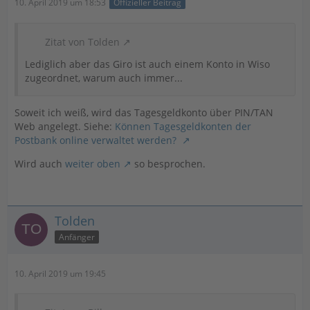
10. April 2019 um 18:53
Offizieller Beitrag
Zitat von Tolden
Lediglich aber das Giro ist auch einem Konto in Wiso
zugeordnet, warum auch immer...
Soweit ich weiß, wird das Tagesgeldkonto über PIN/TAN
Web angelegt. Siehe:
Können Tagesgeldkonten der
Postbank online verwaltet werden?
Wird auch
weiter oben
so besprochen.
Tolden
Anfänger
10. April 2019 um 19:45