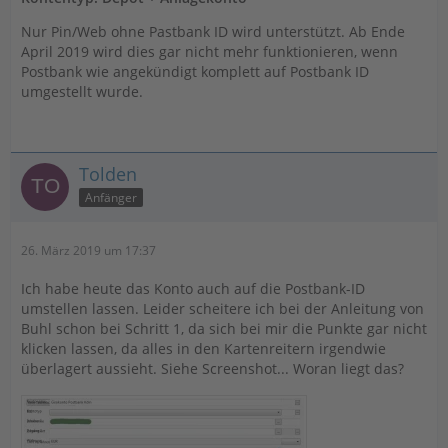
Nur Pin/Web ohne Pastbank ID wird unterstützt. Ab Ende
April 2019 wird dies gar nicht mehr funktionieren, wenn
Postbank wie angekündigt komplett auf Postbank ID
umgestellt wurde.
Tolden
Anfänger
26. März 2019 um 17:37
Ich habe heute das Konto auch auf die Postbank-ID
umstellen lassen. Leider scheitere ich bei der Anleitung von
Buhl schon bei Schritt 1, da sich bei mir die Punkte gar nicht
klicken lassen, da alles in den Kartenreitern irgendwie
überlagert aussieht. Siehe Screenshot... Woran liegt das?