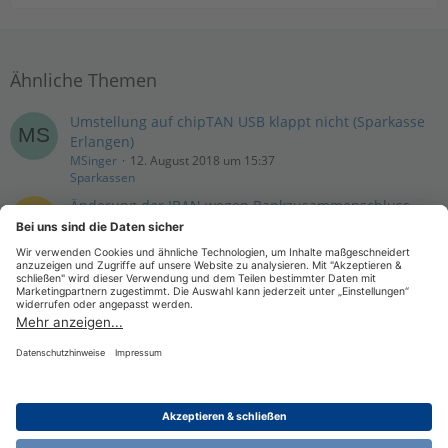
Ähnliche Themen
Umstellung auf chipTAN USB klappt nicht (Sparkasse
Erlangen)
MSinger
12. August 2018 um 15:37
Sparkassen
Änderung der IBAN wegen Bankzusammenschluss
MichaelReinelt
5. August 2018 um 08:34
Allgemeines
Cloudspeicher Zugangsdaten
goenz
17. Mai 2018 um 18:13
WISO MeinBüro Desktop
Datenschutzerklärung
Impressum
Nutzungsbestimmungen
Cookie-Einstellungen