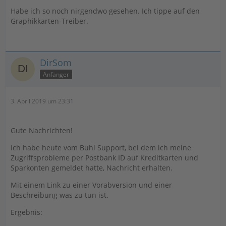
Habe ich so noch nirgendwo gesehen. Ich tippe auf den
Graphikkarten-Treiber.
DirSom
Anfänger
3. April 2019 um 23:31
Gute Nachrichten!
Ich habe heute vom Buhl Support, bei dem ich meine
Zugriffsprobleme per Postbank ID auf Kreditkarten und
Sparkonten gemeldet hatte, Nachricht erhalten.
Mit einem Link zu einer Vorabversion und einer
Beschreibung was zu tun ist.
Ergebnis: