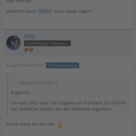
sein möchte.
Vielleicht kann
Billy
dazu etwas sagen?
Billy
Unabhängiger Moderator
4. April 2019 um 07:47
Offizieller Beitrag
Zitat von DirSom
Ergebnis:
Ich kann jetzt über die Eingabe von Postbank ID und PIN
auf sämtliche Konten bei der Postbank zugreifen!
Vielen Dank für die Info.