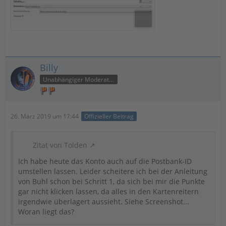
Billy
Unabhängiger Moderator
26. März 2019 um 17:44
Offizieller Beitrag
Zitat von Tolden
Ich habe heute das Konto auch auf die Postbank-ID
umstellen lassen. Leider scheitere ich bei der Anleitung
von Buhl schon bei Schritt 1, da sich bei mir die Punkte
gar nicht klicken lassen, da alles in den Kartenreitern
irgendwie überlagert aussieht. Siehe Screenshot...
Woran liegt das?