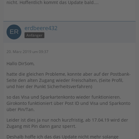
nicht. Hoffentlich kommt das Update bald....
erdbeere432
Anfänger
20. März 2019 um 09:37
Hallo DirSom,
hatte die gleichen Probleme, konnte aber auf der Postbank-
Seite den alten Zugang wieder Freischalten, (Seite Profil,
und hier der Punkt Sicherheitsverfahren)
so das Visa und Sparkartenkonto wieder funktionieren.
Girokonto funktioniert über Post ID und Visa und Sparkonto
über Pin/Tan.
Leider ist dies ja nur noch kurzfristig, ab 17.04.19 wird der
Zugang mit Pin dann ganz sperrt.
Deshalb hoffe ich das das Update nicht mehr solange