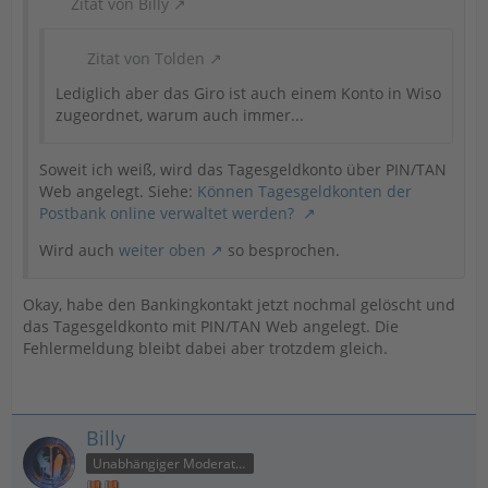
Zitat von Billy
Zitat von Tolden
Lediglich aber das Giro ist auch einem Konto in Wiso
zugeordnet, warum auch immer...
Soweit ich weiß, wird das Tagesgeldkonto über PIN/TAN
Web angelegt. Siehe:
Können Tagesgeldkonten der
Postbank online verwaltet werden?
Wird auch
weiter oben
so besprochen.
Okay, habe den Bankingkontakt jetzt nochmal gelöscht und
das Tagesgeldkonto mit PIN/TAN Web angelegt. Die
Fehlermeldung bleibt dabei aber trotzdem gleich.
Billy
Unabhängiger Moderator