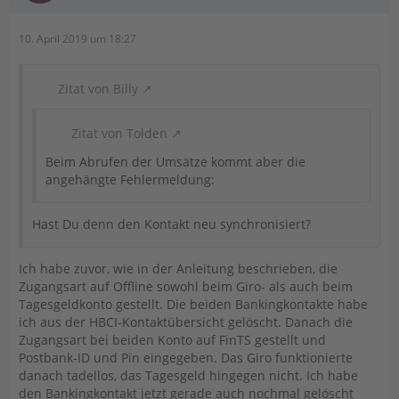
10. April 2019 um 18:27
Zitat von Billy
Zitat von Tolden
Beim Abrufen der Umsätze kommt aber die
angehängte Fehlermeldung:
Hast Du denn den Kontakt neu synchronisiert?
Ich habe zuvor, wie in der Anleitung beschrieben, die
Zugangsart auf Offline sowohl beim Giro- als auch beim
Tagesgeldkonto gestellt. Die beiden Bankingkontakte habe
ich aus der HBCI-Kontaktübersicht gelöscht. Danach die
Zugangsart bei beiden Konto auf FinTS gestellt und
Postbank-ID und Pin eingegeben. Das Giro funktionierte
danach tadellos, das Tagesgeld hingegen nicht. Ich habe
den Bankingkontakt jetzt gerade auch nochmal gelöscht