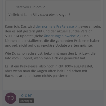
Zitat von DirSom
Vielleicht kann Billy dazu etwas sagen?
Kann ich. Das wird
der normale PreRelease
gewesen sein,
den es seit gestern gibt und der aktuell auf die Version
5.0.1.
324
updatet (siehe
Änderungshinweise
). Den
können alle installieren, die die genannten Probleme haben
und ggf. nicht auf das reguläre Update warten möchte.
Wie Du schon schreibst, bekommt man den Link bzw. die
Info vom Support, wenn man sich da gemeldet hat.
Es ist ein PreRelease, also noch nicht 100% ausgetestet,
aber wenn man die Augen offen hält und schön mit
Backups arbeitet, kann nichts passieren.
Tolden
Anfänger