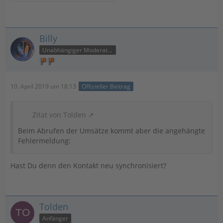
Billy
Unabhängiger Moderator
10. April 2019 um 18:13
Offizieller Beitrag
Zitat von Tolden
Beim Abrufen der Umsätze kommt aber die angehängte
Fehlermeldung:
Hast Du denn den Kontakt neu synchronisiert?
Tolden
Anfänger