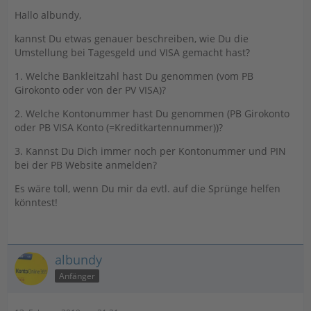
Verarbeitung nicht möglich. (9010); Anmeldung ist nur
Hallo albundy,
mit Kontonummer möglich
kannst Du etwas genauer beschreiben, wie Du die
(9210)
Umstellung bei Tagesgeld und VISA gemacht hast?
Synchronisieren Sie den Banking Kontakt neu.
1. Welche Bankleitzahl hast Du genommen (vom PB
Girokonto oder von der PV VISA)?
Bitte beachten Sie, dass bei mehrmaliger Fehlereingabe
von PIN und TAN Ihr Konto
2. Welche Kontonummer hast Du genommen (PB Girokonto
oder PB VISA Konto (=Kreditkartennummer))?
gesperrt werden kann!"
3. Kannst Du Dich immer noch per Kontonummer und PIN
Überweisungsfunktion werde ich dann noch prüfen...
bei der PB Website anmelden?
...Überweisungen funktionieren nach Umstellung auch
wieder !
Es wäre toll, wenn Du mir da evtl. auf die Sprünge helfen
könntest!
"EDIT"
Ich vermute es liegt daran, dass nun alle Konten auf FinTS
Verfahren stehen
albundy
"EDIT 2"
Anfänger
Nach Umstellung auf das "alte" Verfahren (PIN/TAN Web)
bei Tagesgeld und VISA funktioniert die Abfrage wieder!