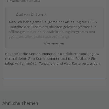
13. Februar 2019 um 21:21
Zitat von DirSom
Also, ich habe gemäß allgemeiner Anleitung die HBCI-
Kontakte der Kreditkartenkonten gelöscht (vorher auf
offline gestellt, nach Kontaktlöschung Programm neu
gestartet, alles exakt nach Anleitung).
Alles anzeigen
Anschließend habe ich gemäß obigem Tipp versucht,
statt FinTs nun
PIN/TAN Web
zu verwenden. Hier
Bitte nicht die Kontonummer der Kreditkarte sonder ganz
funktioniert die Verwendung der Postbank ID mit
normal deine Giro-Kontonummer und den Postbank Pin
Passwort nicht - wieder der Hinweis, die Kontonummer
(altes Verfahren) für Tagesgeld und Visa-Karte verwenden!
zu verwenden.
Also habe ich die "Kontonummer" gemäß
Kreditkartenabrechnung mit dem gleichen Passwort
verwendet. Hier erscheint nun eine andere
Fehlermeldung.
Ich stehe auf dem Schlauch....
Ähnliche Themen
PS.