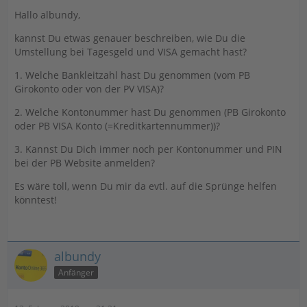
Verarbeitung nicht möglich. (9010); Anmeldung ist nur
Hallo albundy,
mit Kontonummer möglich
kannst Du etwas genauer beschreiben, wie Du die
(9210)
Umstellung bei Tagesgeld und VISA gemacht hast?
Synchronisieren Sie den Banking Kontakt neu.
1. Welche Bankleitzahl hast Du genommen (vom PB
Girokonto oder von der PV VISA)?
Bitte beachten Sie, dass bei mehrmaliger Fehlereingabe
von PIN und TAN Ihr Konto
2. Welche Kontonummer hast Du genommen (PB Girokonto
oder PB VISA Konto (=Kreditkartennummer))?
gesperrt werden kann!"
3. Kannst Du Dich immer noch per Kontonummer und PIN
Überweisungsfunktion werde ich dann noch prüfen...
bei der PB Website anmelden?
...Überweisungen funktionieren nach Umstellung auch
wieder !
Es wäre toll, wenn Du mir da evtl. auf die Sprünge helfen
könntest!
"EDIT"
Ich vermute es liegt daran, dass nun alle Konten auf FinTS
Verfahren stehen
albundy
"EDIT 2"
Anfänger
Nach Umstellung auf das "alte" Verfahren (PIN/TAN Web)
bei Tagesgeld und VISA funktioniert die Abfrage wieder!