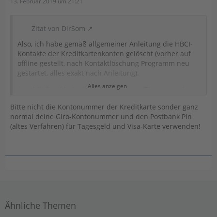
13. Februar 2019 um 21:21
Zitat von DirSom
Also, ich habe gemäß allgemeiner Anleitung die HBCI-
Kontakte der Kreditkartenkonten gelöscht (vorher auf
offline gestellt, nach Kontaktlöschung Programm neu
gestartet, alles exakt nach Anleitung).
Alles anzeigen
Anschließend habe ich gemäß obigem Tipp versucht,
statt FinTs nun
PIN/TAN Web
zu verwenden. Hier
Bitte nicht die Kontonummer der Kreditkarte sonder ganz
funktioniert die Verwendung der Postbank ID mit
normal deine Giro-Kontonummer und den Postbank Pin
Passwort nicht - wieder der Hinweis, die Kontonummer
(altes Verfahren) für Tagesgeld und Visa-Karte verwenden!
zu verwenden.
Also habe ich die "Kontonummer" gemäß
Kreditkartenabrechnung mit dem gleichen Passwort
verwendet. Hier erscheint nun eine andere
Fehlermeldung.
Ich stehe auf dem Schlauch....
Ähnliche Themen
PS.