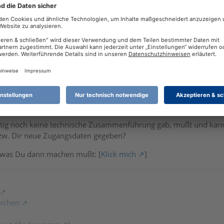
haelReinelt
Versuche waren: Konto neu sinkroniesieren (es erscheint weiterhi
ynchronisierst (das meinst Du doch?), so wird nur genau dieses K
haelReinelt
ht automatisch passieren, da ja eine Verbindung zur Bank besteht,
tig noch keine technische Zusammenführung gab, mußt und kanns
zw. Dir neue Zugangsdaten gegeben?
!), was Du dann machen mußt: [
Klick mich
]
eichen