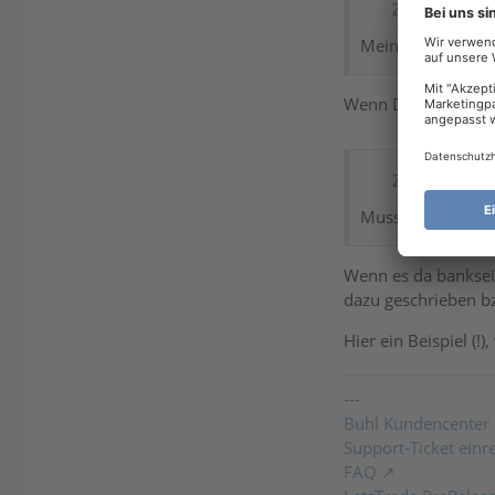
Zitat von Mic
Meine bisherigen 
Wenn Du das Konto s
Zitat von Mic
Muss das vielleic
Wenn es da banksei
dazu geschrieben b
Hier ein Beispiel (
---
Buhl Kundencenter
Support-Ticket einr
FAQ