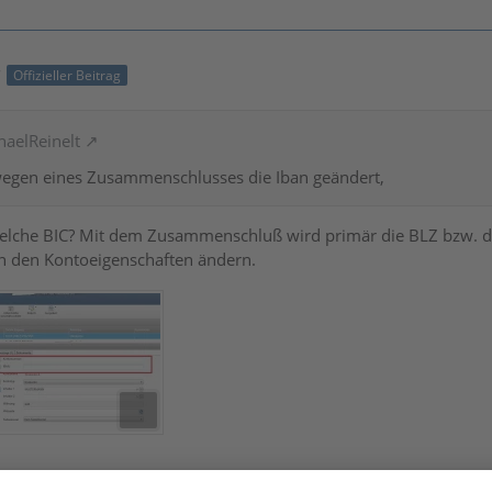
7
Offizieller Beitrag
haelReinelt
egen eines Zusammenschlusses die Iban geändert,
che BIC? Mit dem Zusammenschluß wird primär die BLZ bzw. der B
n den Kontoeigenschaften ändern.