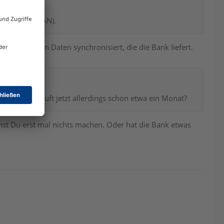
n die alte IBAN).
onto mit den Daten synchronisiert, die die Bank liefert.
 das ganze läuft jetzt allerdings schon etwa ein Monat?
t Du erst mal nichts machen. Oder hat die Bank etwas