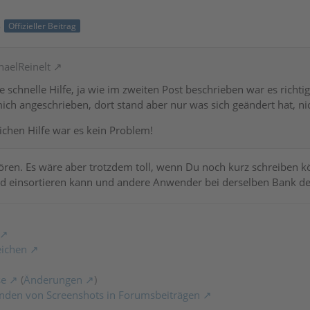
8
Offizieller Beitrag
haelReinelt
ie schnelle Hilfe, ja wie im zweiten Post beschrieben war es richt
ch angeschrieben, dort stand aber nur was sich geändert hat, ni
lichen Hilfe war es kein Problem!
ören. Es wäre aber trotzdem toll, wenn Du noch kurz schreiben k
d einsortieren kann und andere Anwender bei derselben Bank de
eichen
se
(
Änderungen
)
nden von Screenshots in Forumsbeiträgen