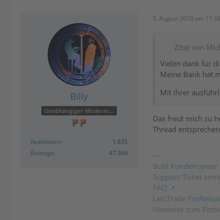
5. August 2018 um 11:3
Zitat von Mic
Vielen dank für d
Meine Bank hat mi
Mit ihrer ausführ
Billy
Unabhängiger Moderator
Das freut mich zu h
Thread entsprechen
Reaktionen
1.635
Beiträge
47.994
---
Buhl Kundencenter
Support-Ticket einr
FAQ
LetsTrade PreRelea
Hinweise zum Einbi