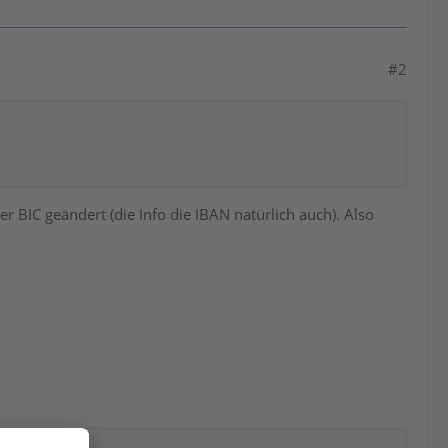
#2
IC geändert (die Info die IBAN natürlich auch). Also