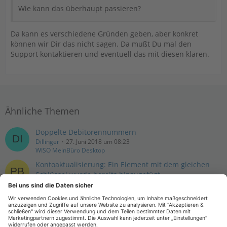
Wie kann das überhaupt passieren?
Da kann es verschiedene Gründen geben, aber konkret
können wir Dir das nicht sagen. Da mußt Du mal den
Support kontaktieren und eventuell das mit diesen klären.
Ähnliche Themen
Doppelte Debitorennummern
Dillinger
27. Juni 2018 um 08:23
WISO MeinBüro Desktop
Kontoaktualisierung: Ein Element mit dem gleichen
Schlüssel wurde bereits hinzugefügt
pb02505
23. März 2018 um 14:50
Andere Banken über Screenparser (=PIN/TAN Web)
Buchungsdatum liegt weit in der Zukunft
mjung2000
7. Dezember 2017 um 08:32
Andere Banken über HBCI/FinTS