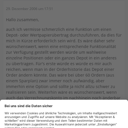
29. Dezember 2006 um 17:51
Hallo zusammen,
auch ich vermisse schmerzlich eine Funktion um einen
Depot- oder Wertpapierübertrag durchzuführen, da dies für
mich in Kürze erforderlich sein wird. Es wäre daher sehr
wünschenswert, wenn eine entsprechende Funktionalität
zur Verfügung gestellt werden würde um wahlweise
einzelne Positionen oder ein ganzes Depot in ein anderes
zu übertragen. Für's erste würde es würde es mir auch
reichen, wenn man in der Orderhistorie das Depot einer
Order ändern könnte. Das wäre bei über 60 Ordern (aus
einem Sparplan) zwar immer noch aufwändig, aber
immerhin eine Option und sollte ja nicht allzu schwer zu
realisieren sein. Weiterhin wäre es wünschenswert, wenn
auch das Verrechnungskonto im nachhinein noch änderbar
wäre, da man dann bei einem falschen Klick nicht die Order
erneut erfassen muss.
Viele Grüße,
Florian