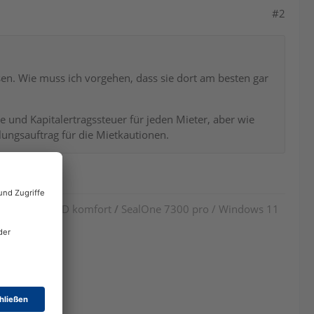
#2
sen. Wie muss ich vorgehen, dass sie dort am besten gar
 und Kapitalertragssteuer für jeden Mieter, aber wie
ungsauftrag für die Mietkautionen.
 suchen.
 cyberJack RFID komfort
/
SealOne 7300 pro / Windows 11