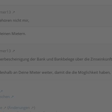
emer13
ehören nicht mir,
Deinen Mietern.
emer13
uerbescheinigung der Bank und Bankbelege über die Zinseinkünfte
eshalb an Deine Mieter weiter, damit die die Möglichkeit haben, si
eichen
se
(
Änderungen
)