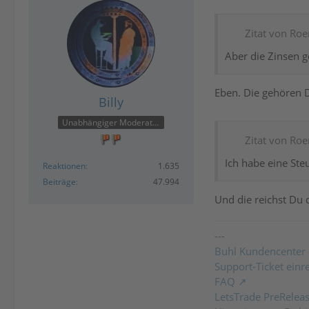
Zitat von Ro
Aber die Zinsen g
Eben. Die gehören 
Billy
Unabhängiger Moderator
Zitat von Ro
Ich habe eine Ste
Reaktionen
1.635
Beiträge
47.994
Und die reichst Du d
---
Buhl Kundencenter
Support-Ticket einr
FAQ
LetsTrade PreRelea