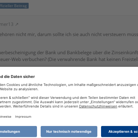
fizieller Beitrag
emer13
ehören nicht mir, darum sollte ich sie auch nicht versteuern müs
uerbescheinigung der Bank und Bankbelege über die Zinseinkünfte
teuer-Web verbuchen? (Die verwahrende Bank hat keinen Freistell
n in Deiner eigenen Einkommensteuererklärung rein gar nichts zu
rbuch (bis 2022) / Steuer 2026 Windows (Desktop) / REINER SCT
7 265K
o
ort-Ticket einreichen