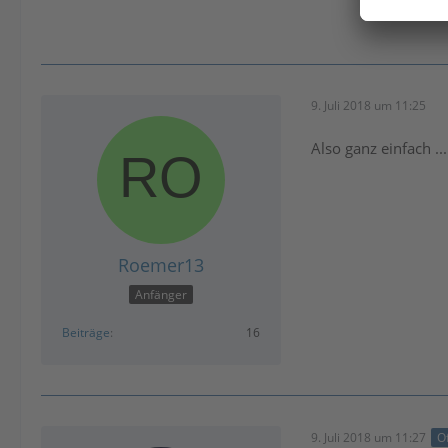
9. Juli 2018 um 11:25
Also ganz einfach .
Roemer13
Anfänger
Beiträge
16
9. Juli 2018 um 11:27
Of