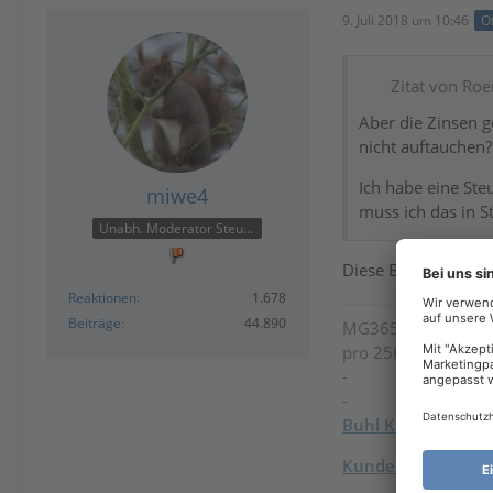
9. Juli 2018 um 10:46
Of
Zitat von Ro
Aber die Zinsen g
nicht auftauchen?
Ich habe eine Ste
miwe4
muss ich das in S
Unabh. Moderator Steuer
Diese Beträge habe
Reaktionen
1.678
Beiträge
44.890
MG365
/
Steuer-Spa
pro 25H2 / Intel U
-
-
Buhl Kundenkont
Kundencenter Supp