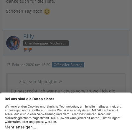
danke euch für die Hilfe.
Schönen Tag noch
Billy
Unabhängiger Moderator
17. Februar 2020 um 16:20
Offizieller Beitrag
Zitat von Melington
Du hast recht, ich war nur etwas verwirrt weil ich die
Steuerdatei in 2017 angelegt habe und sie eben auch so
genannt habe.
O.k., das erklärt alles. Passiert halt.