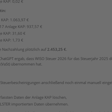
ge KAP: 0,02 €
tin:
e KAP: 1.063,97 €
 17 Anlage KAP: 937,57 €
ge KAP: 31,60 €
ge KAP: 1,73 €
e Nachzahlung plötzlich auf
2.453,25 €
.
 ChatGPT ergab, dass WISO Steuer 2026 für das Steuerjahr 2025 
 (VaSt) übernommen hat.
 Steuerbescheinigungen anschließend noch einmal manuell eingeb
rfassten Daten der Anlage KAP löschen,
ELSTER importierten Daten übernehmen.