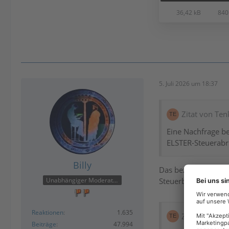
36,42 kB
840
5. Juli 2026 um 18:37
Zitat von Ten
Eine Nachfrage b
ELSTER-Steuerabr
Billy
Das bezieht sich abe
Steuerbescheinigun
Unabhängiger Moderator
Reaktionen
1.635
Zitat von Ten
Beiträge
47.994