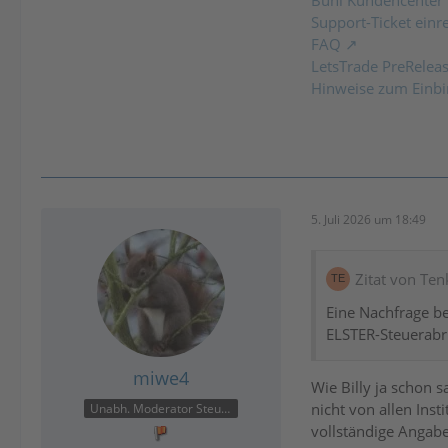
Buhl Kundencenter
Support-Ticket einr
FAQ
LetsTrade PreRelea
Hinweise zum Einbi
5. Juli 2026 um 18:49
Zitat von Ten
Eine Nachfrage b
ELSTER-Steuerabr
miwe4
Wie Billy ja schon 
nicht von allen Inst
Unabh. Moderator Steuer
vollständige Angabe