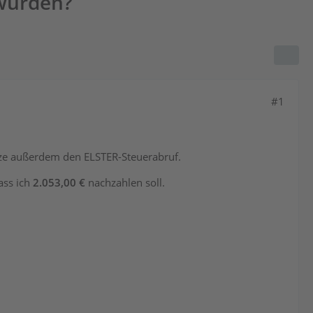
wurden?
#1
tze außerdem den ELSTER-Steuerabruf.
ass ich
2.053,00 €
nachzahlen soll.