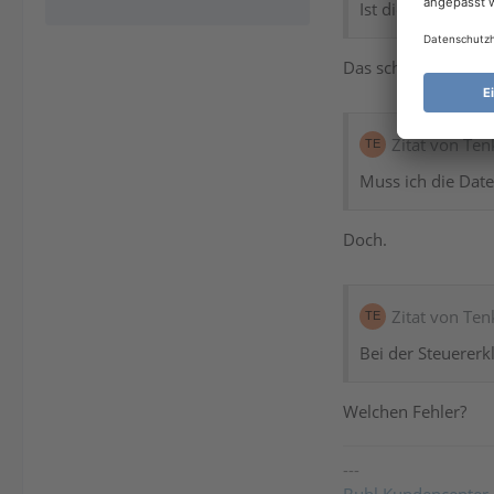
Ist dieser Hinweis
Das schon, aber Du 
Zitat von Ten
Muss ich die Date
Doch.
Zitat von Ten
Bei der Steuererk
Welchen Fehler?
---