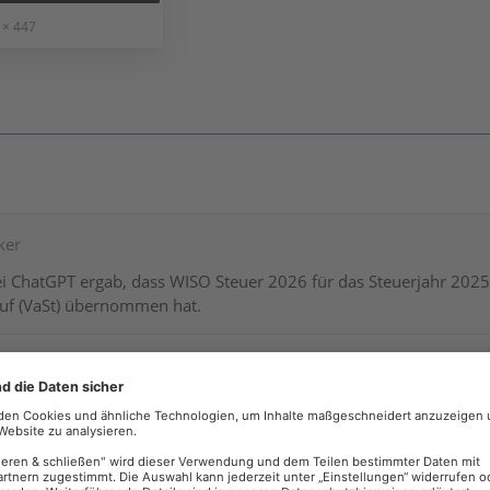
 × 447
ker
ei ChatGPT ergab, dass WISO Steuer 2026 für das Steuerjahr 202
uf (VaSt) übernommen hat.
r nur auf die erteilten Freistellungsaufträge und die davon genutz
gen.
ker