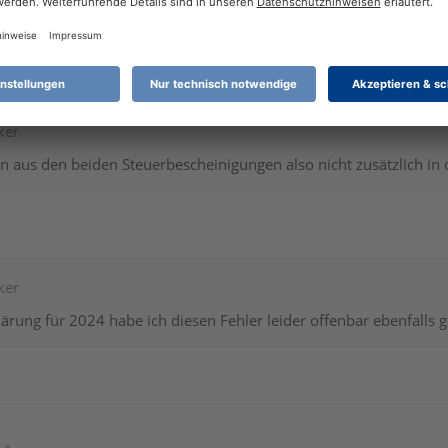
 korrekt?
hast ihn falsch verstanden.
ker
n aus den beiden Steuerbescheinigungen also nicht zusätzlich in 
ker
lärung für 2024 habe ich diesen Fehler leider offenbar ebenfalls 