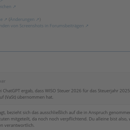
eichen
se
(
Änderungen
)
nden von Screenshots in Forumsbeiträgen
ker
ei ChatGPT ergab, dass WISO Steuer 2026 für das Steuerjahr 202
uf (VaSt) übernommen hat.
sagt, bezieht sich das ausschließlich auf die in Anspruch genom
ituten mitgeteilt, da noch noch verpflichtend. Du alleine bist al
n verantwortlich.