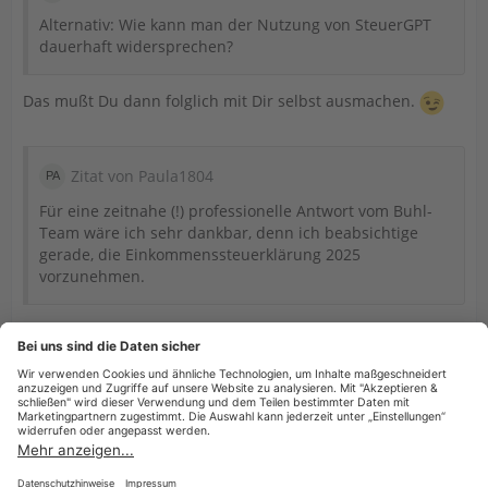
Alternativ: Wie kann man der Nutzung von SteuerGPT
dauerhaft widersprechen?
Das mußt Du dann folglich mit Dir selbst ausmachen.
Zitat von Paula1804
Für eine zeitnahe (!) professionelle Antwort vom Buhl-
Team wäre ich sehr dankbar, denn ich beabsichtige
gerade, die Einkommenssteuerklärung 2025
vorzunehmen.
Da bist Du hier falsch, wende Dich ggf. direkt an den
Support. Aber das kannst Du Dir auch schenken, denn die
werden Dir auch nichts anderes sagen. Es sei denn, wir
haben etwas völlig falsch verstanden. Das denke ich aber
nicht.