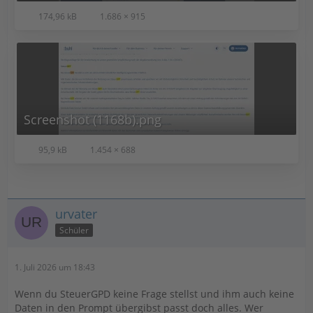
174,96 kB
1.686 × 915
Screenshot (1168b).png
95,9 kB
1.454 × 688
urvater
Schüler
1. Juli 2026 um 18:43
Wenn du SteuerGPD keine Frage stellst und ihm auch keine
Daten in den Prompt übergibst passt doch alles. Wer