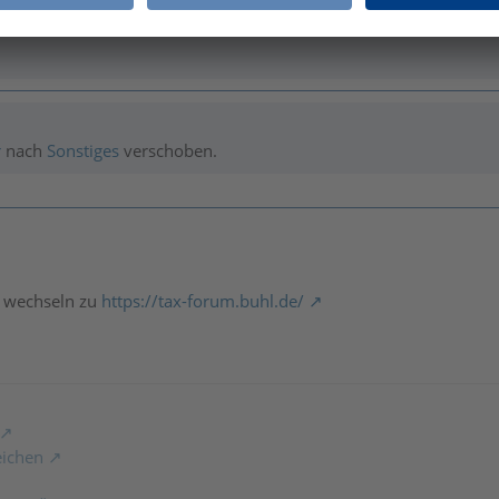
r
nach
Sonstiges
verschoben.
 wechseln zu
https://tax-forum.buhl.de/
eichen