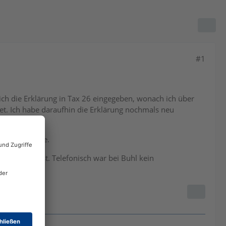
#1
ich die Erklärung in Tax 26 eingegeben, wonach ich über
t. Ich habe daraufhin die Erklärung nochmals neu
n müssen.
echnete Summe.
nspruchsfrist. Telefonisch war bei Buhl kein