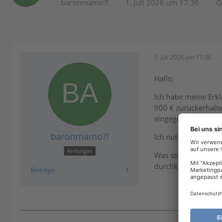
baronmamo?!
1. Juli 2026 um 17:36
G
1. Juli 2026 um 17:36
Hallo,
Ich habe meine Erkl
900 € zurückerhalte
eingegeben im Prog
baronmamo?!
Ich nutze Ihr Progr
Anfänger
Was stimmt da nicht
durchkommen.
Beiträge
1