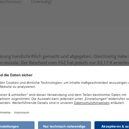
eschlossen
Unerledigt
ärung handschriftlich gemacht und abgegeben. Gleichzeitig habe 
n müsste. Der Bescheid vom FAZ hat jedoch nur 93,17 € errechne
ramm. Diesmal hätte ich über 1200.-- € lt. Endrechnung erhalte
amm seit 14 Jahren, jedoch seit etwa 3 Jahren stimmt nie die err
? Wie können Sie mir helfen? Es EILT!! habe nur noch 2 Wochen Ei