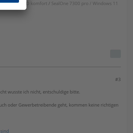
 cyberJack RFID komfort
/
SealOne 7300 pro / Windows 11
#3
ht wusste ich nicht, entschuldige bitte.
uch oder Gewerbetreibende geht, kommen keine richtigen
 sind