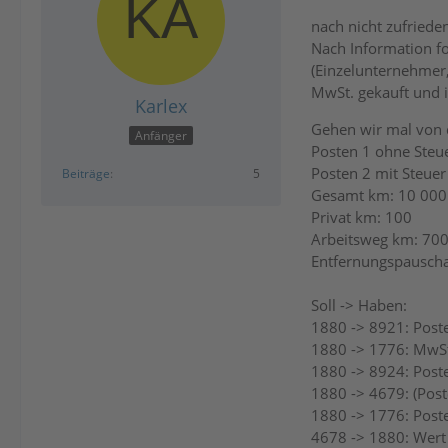
nach nicht zufried
Nach Information fo
(Einzelunternehmer
MwSt. gekauft und 
Karlex
Gehen wir mal von d
Anfänger
Posten 1 ohne Steue
Posten 2 mit Steuer
Beiträge
5
Gesamt km: 10 000
Privat km: 100
Arbeitsweg km: 70
Entfernungspauscha
Soll -> Haben:
1880 -> 8921: Post
1880 -> 1776: MwS
1880 -> 8924: Post
1880 -> 4679: (Pos
1880 -> 1776: Post
4678 -> 1880: Wert