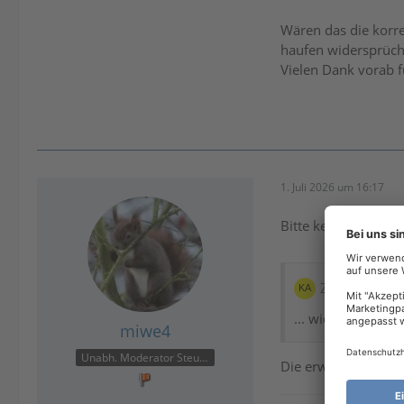
Wären das die korr
haufen widersprüch
Vielen Dank vorab 
1. Juli 2026 um 16:17
Bitte keine Links z
Zitat von Kar
... widersprüchl
miwe4
Unabh. Moderator Steuer
Die erweiterte Foru