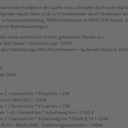
enstellenden Funden in der Suche muss ich leider doch noch mal
lgender Haufe-Seite: (Link zu Fremdanbieter durch Moderator en
, umsatzsteuerpflichtig, SKR03 Kontenplan in WISO EÜR+Kasse, 
ist im Betriebsvermögen)
en extra rechnerisch einfach gehaltenen Werten aus:
r (Kfz-Steuer + Versicherung): 1000€
 aber Nettobeträge (AfA-Abschreibwert + laufenden Kosten): 200
00
le: 500€
en 2 / Gesamt km * Privat km = 20€
t vom Wert 8921: 3,80€
en 1 / Gesamt km * Privat km = 10€
ten 1+2) / Gesamt km * Arbeitsweg km = 2100 €
en 2 / Gesamt km * Arbeitsweg km * MwSt 0,19 = 266€
 4679 + MwSt 266€ - Entfernungspauschale = 1866€