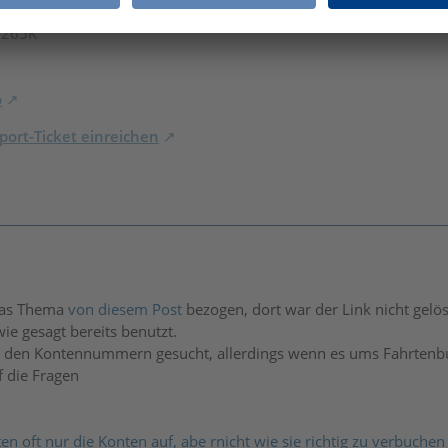
rbuch (bis 2022) / Steuer 2026 Windows (Desktop) / REINER SCT
7 265K
o
ort-Ticket einreichen
das Thema
von diesem Post
bezogen, dort war der Link nicht gelösc
ie gesagt bereits benutzt.
h den Kontennummern gesucht, allerdings wenn es ums Fahrtenb
 die Fragen
n oft nur die Konten auf, abe rnicht wie sie richtig zu verbuchen