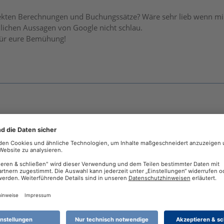
ekten Berechnungen und Buchungssätze? Wäre sehr lieb wenn mir
lichen Aussagen von Google nicht schlau.
für eure Bemühung!
u Fremdanbietern.
lex
ichen Aussagen von Google
mssuche hast Du diesbezüglich genutzt?