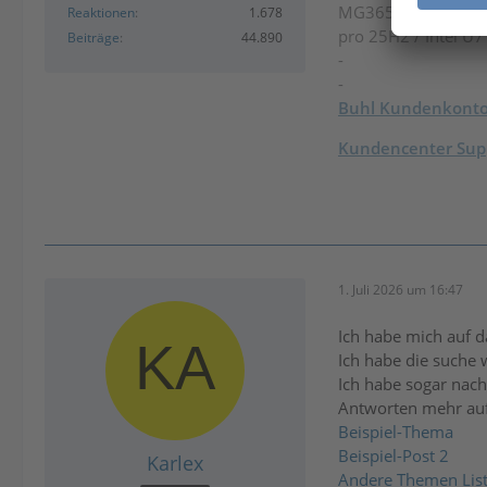
MG365
/
Steuer-Spa
Reaktionen
1.678
pro 25H2 / Intel U
Beiträge
44.890
-
-
Buhl Kundenkont
Kundencenter Supp
1. Juli 2026 um 16:47
Ich habe mich auf 
Ich habe die suche w
Ich habe sogar nac
Antworten mehr auf
Beispiel-Thema
Beispiel-Post 2
Karlex
Andere Themen Liste