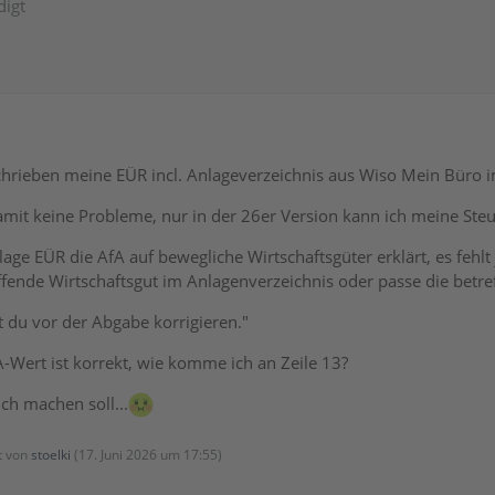
digt
chrieben meine EÜR incl. Anlageverzeichnis aus Wiso Mein Büro i
damit keine Probleme, nur in der 26er Version kann ich meine Ste
age EÜR die AfA auf bewegliche Wirtschaftsgüter erklärt, es fehlt 
fende Wirtschaftsgut im Anlagenverzeichnis oder passe die betre
 du vor der Abgabe korrigieren."
Wert ist korrekt, wie komme ich an Zeile 13?
ich machen soll...
zt von
stoelki
(
17. Juni 2026 um 17:55
)