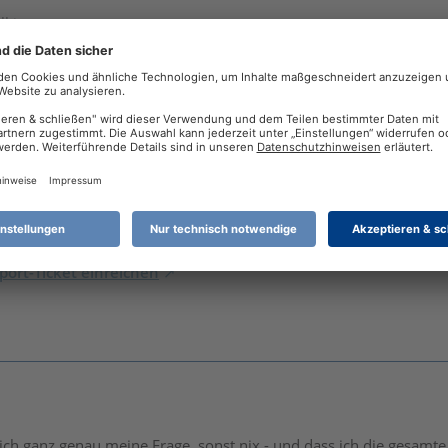
lki
Anlage EÜR die AfA auf bewegliche Wirtschaftsgüter erklärt, es feh
er das betreffende Wirtschaftsgut im Anlagenverzeichnis oder pa
rbuch (bis 2022) / Steuer 2026 Windows (Desktop) / REINER SCT
7 265K
o
ort-Ticket einreichen
 ich ganz genau meine Frage, sonst nix - und dass ich die gesamt