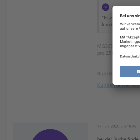
Zitat von stoe
"Es wurde in der 
korrigiere entwed
MG365
/
Steuer-Spa
pro 25H2 / Intel U
-
-
Buhl Kundenkont
Kundencenter Supp
17. Juni 2026 um 18:49
bei der Suche finde