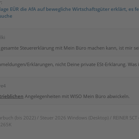
r:
age EÜR die AfA auf bewegliche Wirtschaftsgüter erklärt, es fe
suche
lki
e gesamte Steuererklärung mit Mein Büro machen kann, ist mir seit
nmeldungen/Erklärungen, nicht Deine private ESt-Erklärung. Was 
we4
trieblichen
Angelegenheiten mit WISO Mein Büro abwickeln.
rbuch (bis 2022) / Steuer 2026 Windows (Desktop) / REINER SCT
7 265K