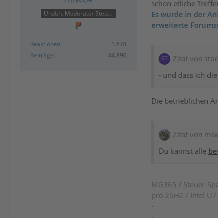
schon etliche Treffe
Es wurde in der Anl
Unabh. Moderator Steuer
erweiterte Forums
Reaktionen
1.678
Beiträge
44.890
Zitat von stoe
- und dass ich di
Die betrieblichen A
Zitat von mi
Du kannst alle
be
MG365
/
Steuer-Spa
pro 25H2 / Intel U
-
-