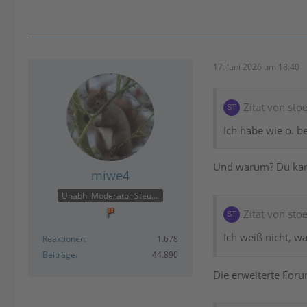
17. Juni 2026 um 18:40
Zitat von stoe
Ich habe wie o. b
Und warum? Du kann
miwe4
Unabh. Moderator Steuer
Zitat von stoe
Ich weiß nicht, wa
Reaktionen
1.678
Beiträge
44.890
Die erweiterte For