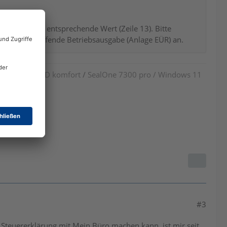
lt jedoch der entsprechende Wert (Zeile 13). Bitte
sse die betreffende Betriebsausgabe (Anlage EÜR) an.
 cyberJack RFID komfort
/
SealOne 7300 pro / Windows 11
#3
e Steuererklärung mit Mein Büro machen kann, ist mir seit