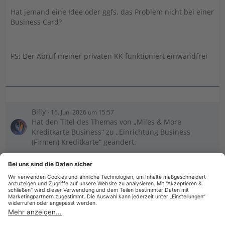
Hat jemand eine Idee oder ggfs. das Problem nicht bei einer
Business Card?
PS: Der Abruf meiner privaten KK funktioniert einwandfrei
Billy
16. Juni 2026 um 15:57
Hat den Titel des Themas von „Miles & More
Kreditkarte Business“ zu „Einrichtung Business
(Firmen) Kreditkarte“ geändert.
ClausL
16. Juni 2026 um 16:25
Hat den Titel des Themas von „Einrichtung Business
(Firmen) Kreditkarte“ zu „Einrichtung Miles & More
Business (Firmen) Kreditkarte“ geändert.