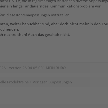
es nicht DATEV, die in regelmässigen Abständen diverse Anpassu
t hier ein länger andauerndes Kommunikationsproblem vor.
air, diese Kontenanpassungen mitzuteilen.
ten, weiter bebuchbar sind, aber doch nicht mehr in den For
 Buchenden.
h nachreichen! Auch das geschah nicht.
026 - Version 26.04.05.001 MEIN BÜRO
elle Produktreihe + Vorlagen: Anpassungen