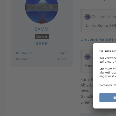
Zitat von He
Da das Konto 8334
SAMM
Meister
Die Steuervarianten
Reaktionen
1.455
Zitat von He
Beiträge
11.563
Kann mir jemand 
Für Erlöse 7% wähl
Ab 2025 wurde für 
poste es hier.
Gemäß dieses
Links
Einen Grund kann ic
_______________