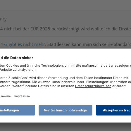
nnry
 nicht bei der EÜR 2025 berücksichtigt wird wollte ich die Einste
 1-3 gibt es nicht mehr.
Stattdessen kann man sich seine Standa
nnry
helfen wo die Einstellungen abgeblieben sind, oder wie ich das
e Konto 8300 als Standardkonto
8334 Erlöse 7% UST die Buchung über die Schablone in die EüR g
wurde in DATEV ab 2025 nichts geändert am Konto 8334
h nicht finden.