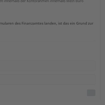
ngen innerhalb der Kontorahmen innerhalb Mein Büro
mularen des Finanzamtes landen, ist das ein Grund zur