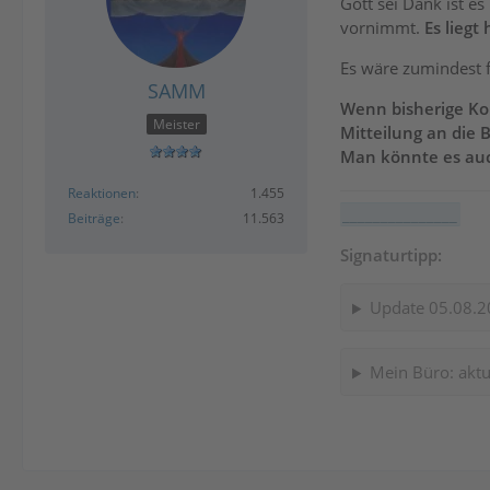
Gott sei Dank ist 
vornimmt.
Es lieg
Es wäre zumindest f
SAMM
Wenn bisherige Kon
Meister
Mitteilung an die
Man könnte es auc
Reaktionen
1.455
_______________
Beiträge
11.563
Signaturtipp:
Update 05.08.2
Mein Büro: aktu