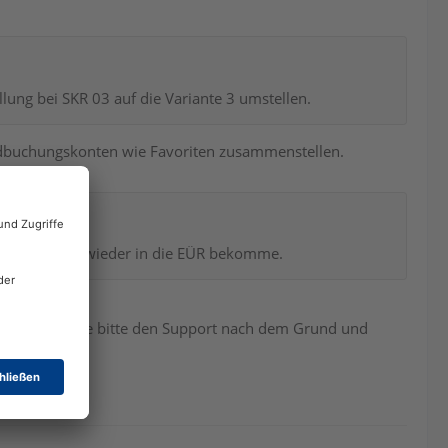
llung bei SKR 03 auf die Variante 3 umstellen.
rdbuchungskonten wie Favoriten zusammenstellen.
 "Konto 8334" wieder in die EÜR bekomme.
elöscht. Frage bitte den Support nach dem Grund und