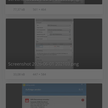
77,37 kB
561 × 464
Screenshot 2026-06-01 202103.png
33,08 kB
447 × 584