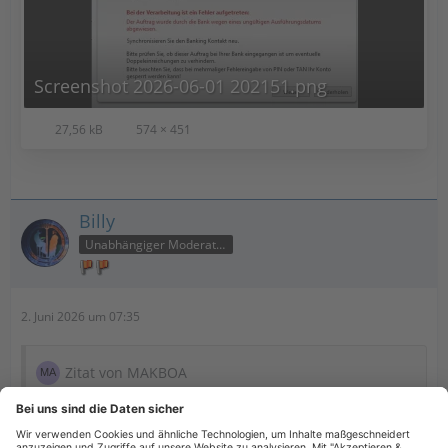
Screenshot 2026-06-01 202151.png
27,56 kB
574 × 451
Billy
Unabhängiger Moderator
2. Juni 2026 um 07:35
Zitat von MAKBOA
Nee, eine ganz normale SEPA-Überweisung.