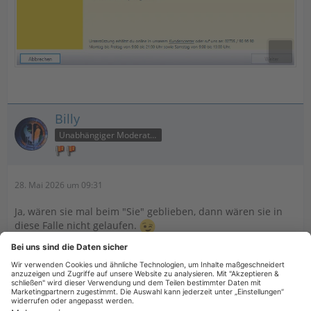
Billy
Unabhängiger Moderator
28. Mai 2026 um 09:31
Ja, wären sie mal beim "Sie" geblieben, dann wären sie in
diese Falle nicht gelaufen.
Aber solange man nicht mit unzähligen "tatsächlich",
"genau" und dergleichen sowie sinnlosen Anglizismen und
Rückübersetzungen drangsaliert wird, kann man schon
zufrieden sein.