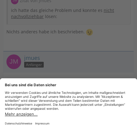
Zitat von jmues
ich hatte das gleiche Problem und konnte es
nicht
nachvollziehbar
lösen:
Nichts anderes habe ich beschrieben.
jmues
Anfänger
18. Juni 2026 um 16:35
... mir war noch mal wichtig, zumindest mein "Geklicke" zu
dokumentieren, damit andere es vielleicht auch "zufällig"
hinbekommen. 😂
Datenschutzerklärung
Impressum