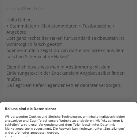
6. Juni 2026 um 12:06
Hallo Lieber,
> Stammdaten > Kleinstammdaten > Textbausteine >
Angebote
Dort ganz rechts der Haken für Standard Textbaustein ist
wohlmöglich falsch gesetzt
oder vermutlich zeigst Du von dort einen screen aus dem
falschen Schema ohne Haken?
Eigentlich etwas was man in Abstimmung mit dem
Einleitungstext in der Druckansicht Angebot selbst finden
müßte.
Da liegt kein tiefer liegender Fehler dahinter verborgen.
Benutzer online in diesem Thema
1 Besucher