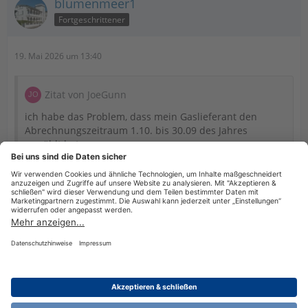
blumenmeer1
Fortgeschrittener
19. Mai 2026 um 13:40
Zitat von JoeGunn
ich habe das Problem, dass mein Gaslieferant den
Abrechnungszeitraum 1.10. bis 30.09 des Jahres
gewählt hat.
Für welches Jahr.
Anmerkung: in 2024 war die MwSt 7%
Datenschutzerklärung
Impressum
Nutzungsbestimmungen
Cookie-Einstellungen