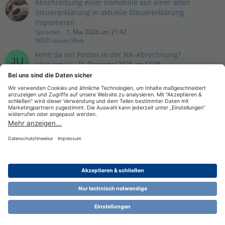
Abschreibung einer Immobilie aus einer alten
Steuererklärung in aktuelle Steuererklärung
importieren
Sprocket
1. Mai 2026 um 21:42
WISO steuer:Web
Fehlt da ein Posten in der NK-Abrechnung?
juliett.romeo
21. Dezember 2025 um 13:28
WISO Vermieter (ab Version 2014)
Bedienung "Belege und Buchungen" (Suche / Filtern
von Belegen funktioniert nicht wie erwartet)
sebs
4. Juli 2025 um 14:22
WISO Steuer (ab 2023)
Datenschutzerklärung
Impressum
Nutzungsbestimmungen
Cookie-Einstellungen
Community-Software:
WoltLab Suite™ 6.1.13