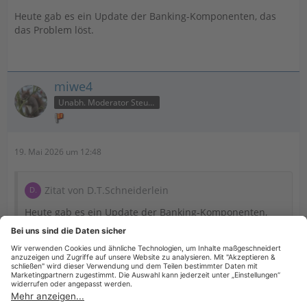
Heute gab es ein Update der Banking-Komponenten, das
das Problem löst.
miwe4
Unabh. Moderator Steuer
19. Mai 2026 um 12:48
Zitat von D.T.Schneiderlein
Heute gab es ein Update der Banking-Komponenten,
das das Problem löst.
Dann habe ich das Thema als für Dich erledigt markiert,
was normalerweise jeder Themenstarter selber macht.