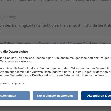
ergHenning
n des Bankingkontakts funktioniert leider auch nicht, da die Anfr
?
en Fällen:
Wie wird die Zugangsart in WISO Mein Geld neu ermitte
eichen
se
(
Änderungen
)
nden von Screenshots in Forumsbeiträgen