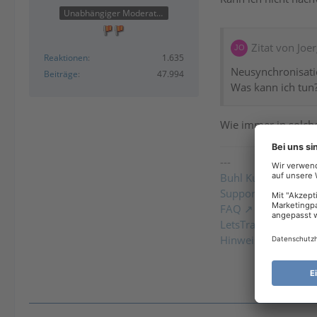
Unabhängiger Moderator
Zitat von Jo
Reaktionen
1.635
Neusynchronisatio
Beiträge
47.994
Was kann ich tun
Wie immer in solch
---
Buhl Kundencenter
Support-Ticket einr
FAQ
LetsTrade PreRelea
Hinweise zum Einbi