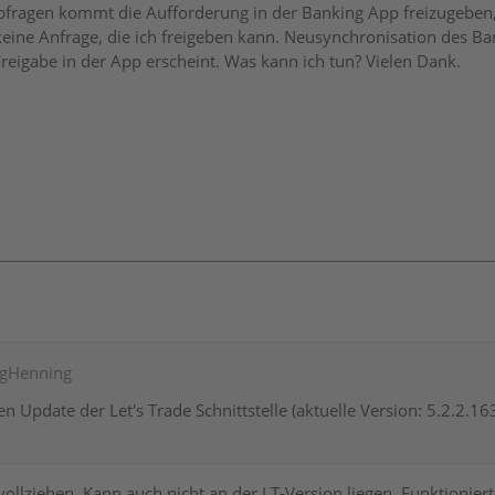
bfragen kommt die Aufforderung in der Banking App freizugeben, 
keine Anfrage, die ich freigeben kann. Neusynchronisation des Ban
Freigabe in der App erscheint. Was kann ich tun? Vielen Dank.
ergHenning
en Update der Let's Trade Schnittstelle (aktuelle Version: 5.2.2.
vollziehen. Kann auch nicht an der LT-Version liegen. Funktioni