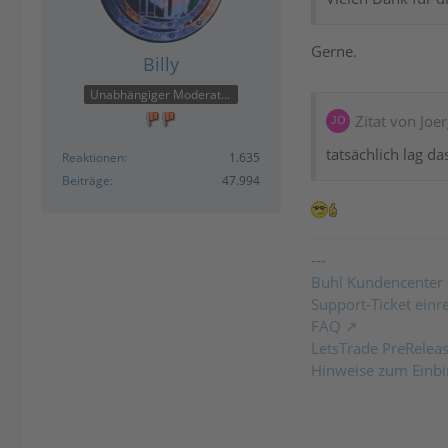
Gerne.
Billy
Unabhängiger Moderator
Zitat von Jo
tatsächlich lag d
Reaktionen
1.635
Beiträge
47.994
---
Buhl Kundencenter
Support-Ticket einr
FAQ
LetsTrade PreRelea
Hinweise zum Einbi