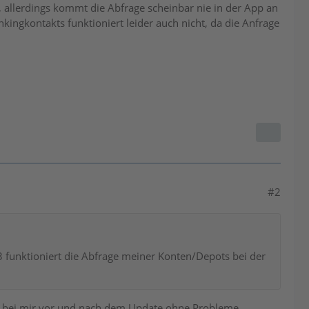
allerdings kommt die Abfrage scheinbar nie in der App an
kingkontakts funktioniert leider auch nicht, da die Anfrage
#2
163 funktioniert die Abfrage meiner Konten/Depots bei der
ert bei mir vor und nach dem Update ohne Probleme.