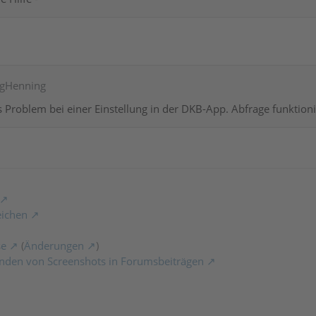
ergHenning
as Problem bei einer Einstellung in der DKB-App. Abfrage funktioni
eichen
se
(
Änderungen
)
nden von Screenshots in Forumsbeiträgen