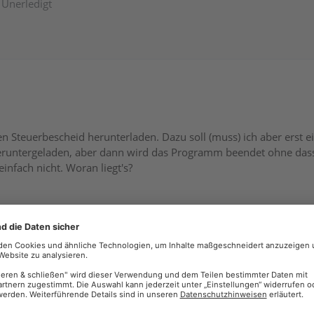
Unerledigt
n Steuerbescheid herunterladen. Dazu soll (muss) ich aber erst 
eruntergeladen, aber dann wird das Programm beendet ohne dass 
infach nicht. Woran liegt's?