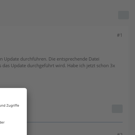
#1
ein Update durchführen. Die entsprechende Datei
das Update durchgeführt wird. Habe ich jetzt schon 3x
#2