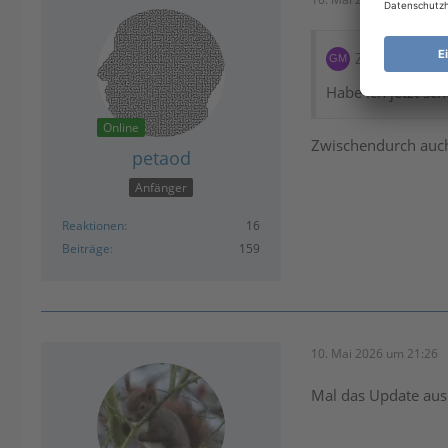
Zitat von gm
Habe ich jetzt sc
Online
Zwischendurch auch
petaod
Anfänger
Reaktionen
16
Beiträge
159
10. Mai 2026 um 21:26
Mal das Update aus