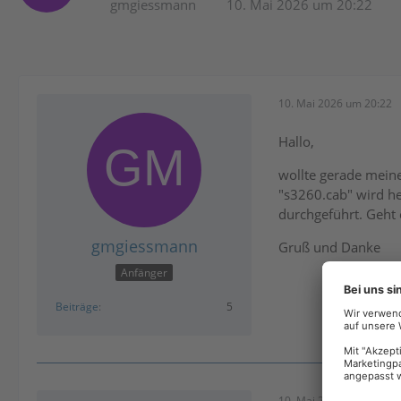
gmgiessmann
10. Mai 2026 um 20:22
10. Mai 2026 um 20:22
Hallo,
wollte gerade meine
"s3260.cab" wird h
durchgeführt. Geht e
gmgiessmann
Gruß und Danke
Anfänger
Beiträge
5
10. Mai 2026 um 20:48