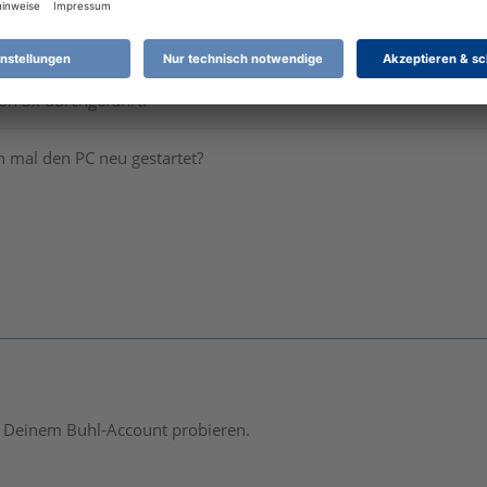
giessmann
hon 3x durchgeführt.
 mal den PC neu gestartet?
 Deinem Buhl-Account probieren.