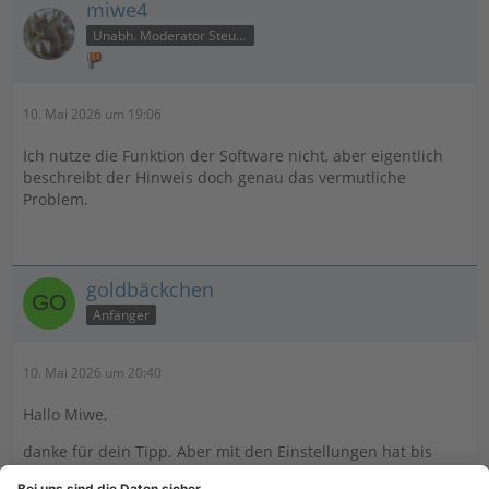
miwe4
Unabh. Moderator Steuer
10. Mai 2026 um 19:06
Ich nutze die Funktion der Software nicht, aber eigentlich
beschreibt der Hinweis doch genau das vermutliche
Problem.
goldbäckchen
Anfänger
10. Mai 2026 um 20:40
Hallo Miwe,
danke für dein Tipp. Aber mit den Einstellungen hat bis
Ende April der Import noch funktioniert und es wurden