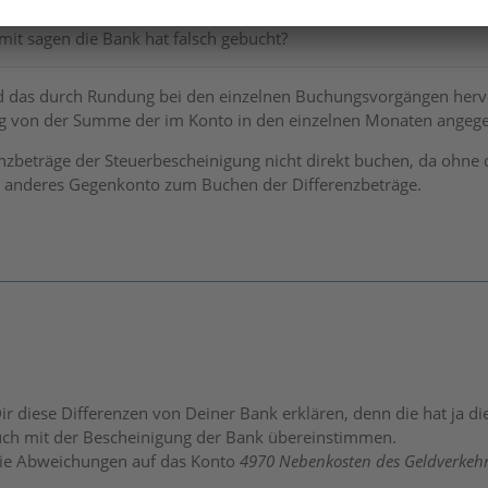
nluca
mit sagen die Bank hat falsch gebucht?
d das durch Rundung bei den einzelnen Buchungsvorgängen hervo
g von der Summe der im Konto in den einzelnen Monaten angege
enzbeträge der Steuerbescheinigung nicht direkt buchen, da ohne d
in anderes Gegenkonto zum Buchen der Differenzbeträge.
ir diese Differenzen von Deiner Bank erklären, denn die hat ja d
auch mit der Bescheinigung der Bank übereinstimmen.
ie Abweichungen auf das Konto
4970 Nebenkosten des Geldverkeh