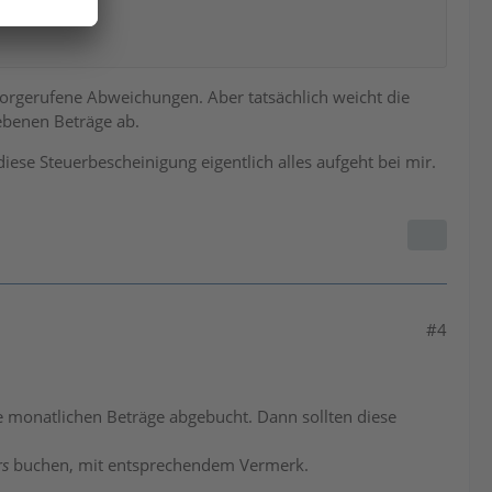
rgerufene Abweichungen. Aber tatsächlich weicht die
benen Beträge ab.
iese Steuerbescheinigung eigentlich alles aufgeht bei mir.
#4
ie monatlichen Beträge abgebucht. Dann sollten diese
rs
buchen, mit entsprechendem Vermerk.