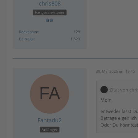
chris808
Fortgeschrittener
Reaktionen
129
Beiträge
1.523
30. Mai 2026 um 19:45
Zitat von chr
Moin,
entweder lässt Du
Beträge eigenlic
Fantadu2
Oder Du könntest
Anfänger