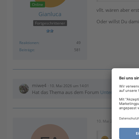
Online
vllt. wären aber ers
Gianluca
Oder willst Du dami
Fortgeschrittener
Reaktionen
49
Beiträge
581
miwe4
10. Mai 2026 um 14:01
Hat das Thema aus dem Forum
Unternehmen und
10. Mai 2026 um 14:34