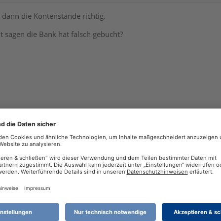
t dann die Kontenstände richtig.
t sagen die Bank hat falsch gebucht?
 Steuern
nach
WISO Unternehmer Suite, Buchhaltung, Lohn & Geh