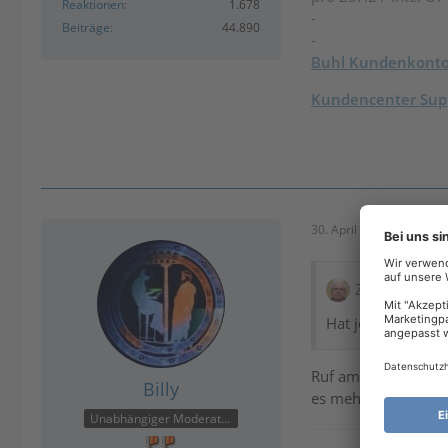
Reaktionen
1.678
-
Beiträge
44.890
-
Buhl Kundenkont
Kundencenter Supp
30. April 2026 um 17:20
Zitat von Op
Hat jemand eine T
Ruf am besten den S
Billy
es mehrere.
Unabhängiger Moderator