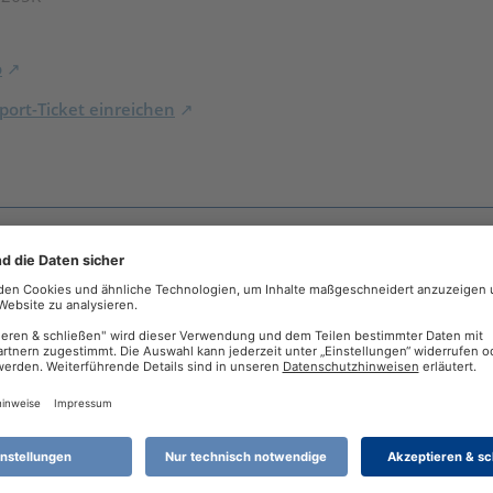
o
ort-Ticket einreichen
aPeter
ip was ich evtl falsch mache .
upport an und kläre das mit denen direkt. So kann man nur im T