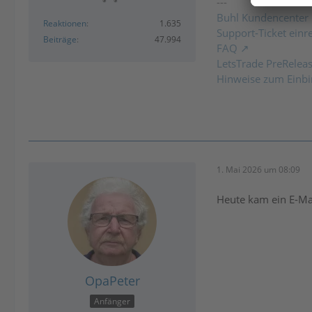
---
Buhl Kundencenter
Reaktionen
1.635
Support-Ticket einr
Beiträge
47.994
FAQ
LetsTrade PreRelea
Hinweise zum Einbi
1. Mai 2026 um 08:09
Heute kam ein E-Mai
OpaPeter
Anfänger