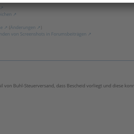
eichen
se
(
Änderungen
)
nden von Screenshots in Forumsbeiträgen
l von Buhl-Steuerversand, dass Bescheid vorliegt und diese konn