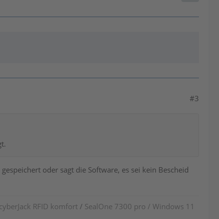
#3
t.
espeichert oder sagt die Software, es sei kein Bescheid
 cyberJack RFID komfort
/
SealOne 7300 pro / Windows 11