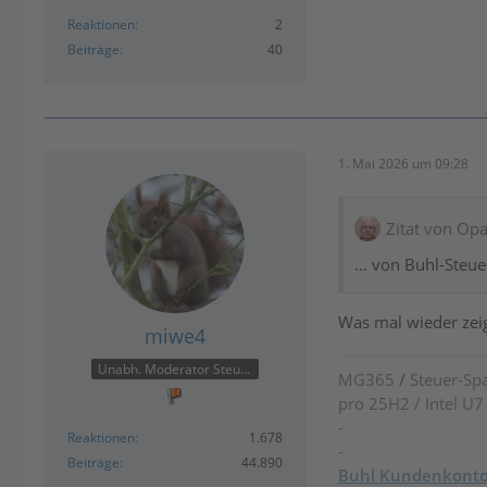
Reaktionen
2
Beiträge
40
1. Mai 2026 um 09:28
Zitat von Op
... von Buhl-Steue
Was mal wieder zei
miwe4
Unabh. Moderator Steuer
MG365
/
Steuer-Spa
pro 25H2 / Intel U
-
Reaktionen
1.678
-
Beiträge
44.890
Buhl Kundenkont