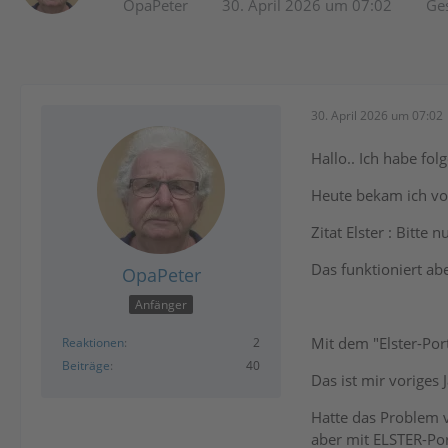
OpaPeter
30. April 2026 um 07:02
Ge
30. April 2026 um 07:02
Hallo.. Ich habe fo
Heute bekam ich von
Zitat Elster : Bitt
Das funktioniert abe
OpaPeter
Anfänger
Mit dem "Elster-Por
Reaktionen
2
Beiträge
40
Das ist mir voriges 
Hatte das Problem v
aber mit ELSTER-Por