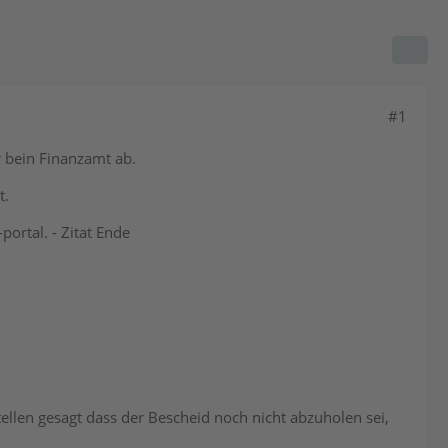
#1
r bein Finanzamt ab.
t.
ortal. - Zitat Ende
llen gesagt dass der Bescheid noch nicht abzuholen sei,