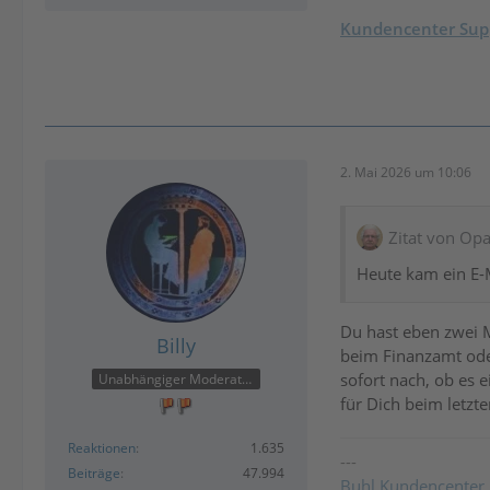
Kundencenter Supp
2. Mai 2026 um 10:06
Zitat von Op
Heute kam ein E-M
Du hast eben zwei M
Billy
beim Finanzamt oder
sofort nach, ob es 
Unabhängiger Moderator
für Dich beim letzt
Reaktionen
1.635
---
Beiträge
47.994
Buhl Kundencenter