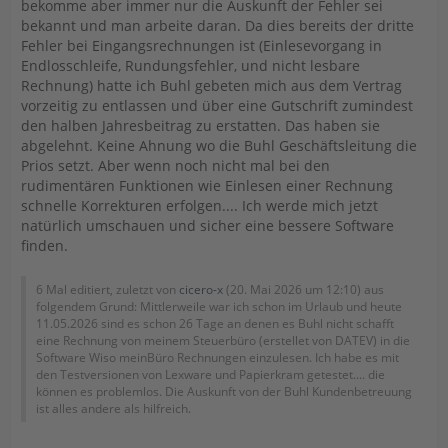
bekomme aber immer nur die Auskunft der Fehler sei
bekannt und man arbeite daran. Da dies bereits der dritte
Fehler bei Eingangsrechnungen ist (Einlesevorgang in
Endlosschleife, Rundungsfehler, und nicht lesbare
Rechnung) hatte ich Buhl gebeten mich aus dem Vertrag
vorzeitig zu entlassen und über eine Gutschrift zumindest
den halben Jahresbeitrag zu erstatten. Das haben sie
abgelehnt. Keine Ahnung wo die Buhl Geschäftsleitung die
Prios setzt. Aber wenn noch nicht mal bei den
rudimentären Funktionen wie Einlesen einer Rechnung
schnelle Korrekturen erfolgen.... Ich werde mich jetzt
natürlich umschauen und sicher eine bessere Software
finden.
6 Mal editiert, zuletzt von
cicero-x
(
20. Mai 2026 um 12:10
) aus
folgendem Grund: Mittlerweile war ich schon im Urlaub und heute
11.05.2026 sind es schon 26 Tage an denen es Buhl nicht schafft
eine Rechnung von meinem Steuerbüro (erstellet von DATEV) in die
Software Wiso meinBüro Rechnungen einzulesen. Ich habe es mit
den Testversionen von Lexware und Papierkram getestet.... die
können es problemlos. Die Auskunft von der Buhl Kundenbetreuung
ist alles andere als hilfreich.