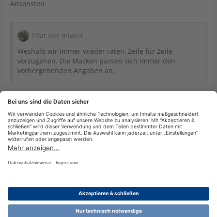
Ansonsten:
Zitat von miwe4
Weshalb wir immer wieder raten, Zeile für Zeile
vorzugehen. Die Masken passen sich immer den
vorhergehenden Angaben an.
Steuer-GPT kann doch nicht alle Funktionsweisen und Hilfen
eines Programms nennen. Das ist auch nicht der Sinn
dieser Neuerung. Dazu gibt es ggf. das Handbuch. zur
Software.
Datenschutzerklärung
Impressum
Nutzungsbestimmungen
Cookie-Einstellungen