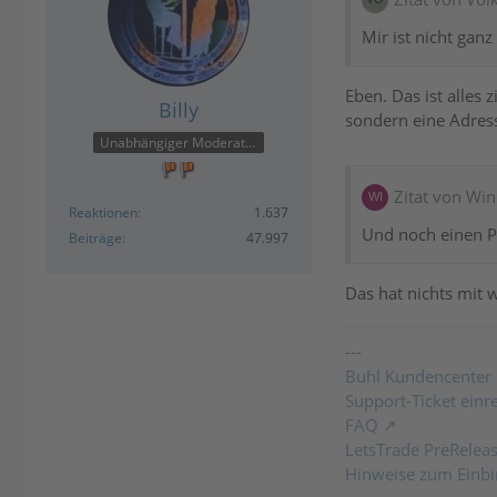
Mir ist nicht ganz
Eben. Das ist alles
Billy
sondern eine Adress
Unabhängiger Moderator
Zitat von Wi
Reaktionen
1.637
Und noch einen P
Beiträge
47.997
Das hat nichts mit 
---
Buhl Kundencenter
Support-Ticket einr
FAQ
LetsTrade PreRelea
Hinweise zum Einbi