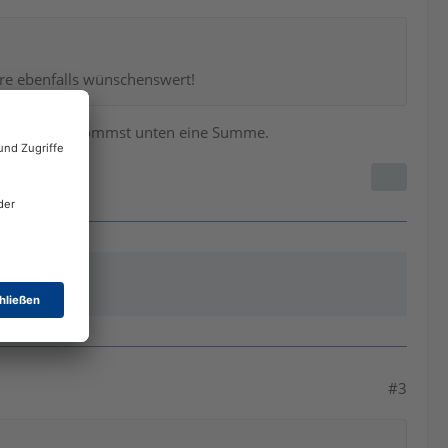
e ebenfalls wünschenswert!
L+a und du bekommst unten eine Summe.
#3