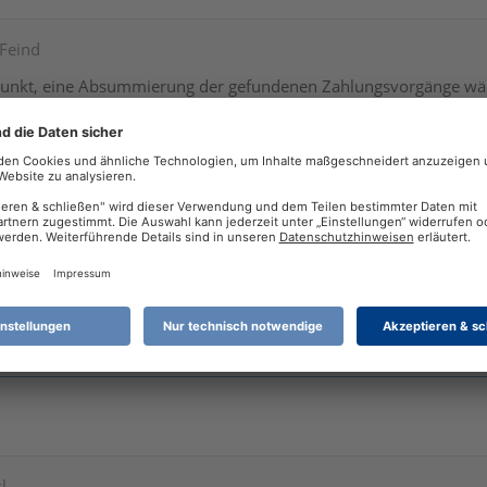
nFeind
unkt, eine Absummierung der gefundenen Zahlungsvorgänge wär
du im Programm? In der Buchungsliste? Alle Markieren mit CTR
schläge für Mein Geld
nach
Fragen zu Mein Geld
verschoben.
l