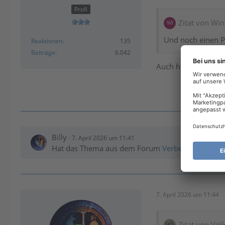
Profi
Zitat von Wi
Und noch einen P
Reaktionen
135
Beiträge
6.042
Auch hier wo bist 
Billy
7. April 2026 um 11:41
Hat das Thema aus dem Forum
Verbesserungsvor
7. April 2026 um 11:44
Zitat von Völk