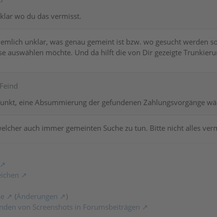
 klar wo du das vermisst.
 ziemlich unklar, was genau gemeint ist bzw. wo gesucht werden so
e auswählen möchte. Und da hilft die von Dir gezeigte Trunkieru
nFeind
unkt, eine Absummierung der gefundenen Zahlungsvorgänge wär
welcher auch immer gemeinten Suche zu tun. Bitte nicht alles ver
eichen
se
(
Änderungen
)
nden von Screenshots in Forumsbeiträgen