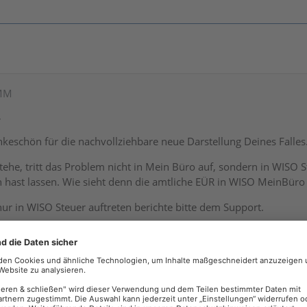
AMM
,
nkeschön für die nachvollziehbare neue Darstellung Deines Falles
stehe, tritt das Problem nicht in Mein Büro auf, sondern in WIS
 hast lassen. Wie sieht denn die amtliche EÜR in WISO MeinBüro 
 nur in WISO Steuer auftreten berichte bitte dem Support.
nBüro Desktop erstellt und anschließend zu WISO Steuer exportier