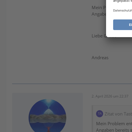
Mein Problem entste
Angaben bereits so 
Liebe Grüße
Andreas
2. April 2026 um 22:37
Zitat von Tas
Mein Problem ent
Angaben bereits s