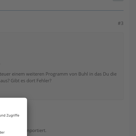
#3
.
O Steuer einem weiteren Programm von Buhl in das Du die
aus? Gibt es dort Fehler?
t und dort importiert.