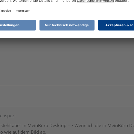
ht aber in MeinBüro Desktop --> Wenn ich die in MeinBüro Deskt
wie auf dem Bild ab.
tenspezi
steht aber in MeinBüro Desktop --> Wenn ich die in MeinBüro Des
o wie auf dem Bild ab.