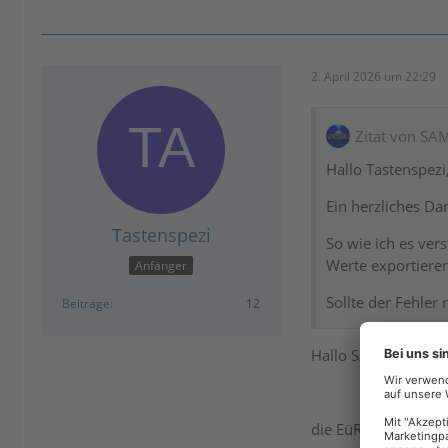
2. April 2026 um 22:29
Zitat von S
Hallo Tastenspezi
Ein herzliches Da
Tastenspezi
So wie ich es ver
Werte exportieren
Anfänger
Sollte der Fehler
Beiträge
12
Hallo SAMM,
die EüR wird in Mei