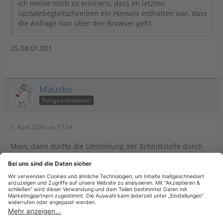
ich meine mich zu erinnern, dass im letzten
Updatebegleitschreiben ein Hinweis enthalten war, dass
die Anfrage nun über den Browser geht.
25.08.01.001
Mausko
Fortgeschrittener
1. April 2026 um 17:54
Moin, dann dürfte die Umstellung der Schnittstelle durch
das Bundeszentralamt der Grund sein.
Sollte dann mit dem Update behoben sein.
Einmal editiert, zuletzt von
Mausko
(
1. April 2026 um 21:00
)