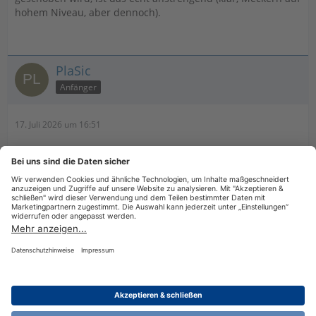
hohem Niveau, aber dennoch).
PlaSic
Anfänger
17. Juli 2026 um 16:51
Ich kann nicht sagen, ob es vorher schon ging und mir
unbekannt war, bereits auf der Liste der Entwickler stand
oder durch meine Anregung eingeführt wurde - es gibt nun
die Möglichkeit, mit STRG + UMSCHALT + U Umbuchungen
vorzunehmen. Weltklasse!
Datenschutzerklärung
Impressum
Nutzungsbestimmungen
Cookie-Einstellungen