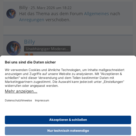
Billy
25. März 2026 um 18:22
Hat das Thema aus dem Forum
Allgemeines
nach
Anregungen
verschoben.
Billy
Unabhängiger Moderator
25. März 2026 um 18:23
Was genau wurde angekündigt in den Worten der Bank?
Datenschutzerklärung
Impressum
Nutzungsbestimmungen
Cookie-Einstellungen