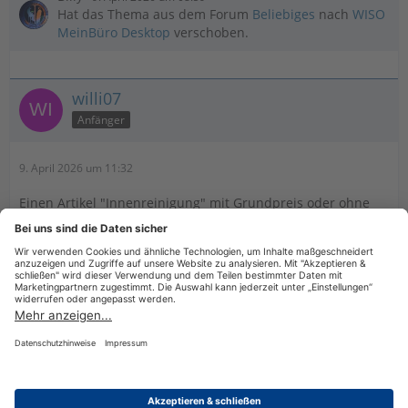
Hat das Thema aus dem Forum
Beliebiges
nach
WISO
MeinBüro Desktop
verschoben.
willi07
Anfänger
9. April 2026 um 11:32
Einen Artikel "Innenreinigung" mit Grundpreis oder ohne
anlegen.
Artikel in die Kasse übernehmen, auf den Artikel klicken
,dann rechts im Fenster den Preis überschreiben und über
+ und - die Anzahl ändern
Datenschutzerklärung
Impressum