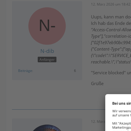
12. März 2026 um 18:42
Uups, kann man doc
Ich hab das Ende des
"Access-Control-Allo
Type"],"correlation-
["02f1e97eb90bc994
{"Content-Type":["ap
N-dib
{\"code\":\"SERVICE_
Anfänger
reachable.\",\"status
Beiträge
6
"Service blocked" u
Grüße
12. März 2026 um 18:47