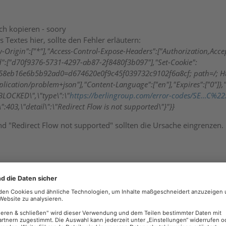
h kopieren - soory
 Textes hier, sollte den Fehler erläutern:
w-Origin":["*"],"Access-Control-Expose-Headers":["Authorization,Acce
id":["d70f9376-5731-4297-ab87-2f8480f3b097"],"Set-Cookie":
58eb16e6b5b92ad0=d674620e0f9c45f039732c9102f6a8cf; path=/; Htt
plication/problem+json"],"Content-Language":["en"],"Expires":["0"]},
BLOCKED\",\"type\":\"
https://berlingroup.com/error-codes/SE…C%2
\":403,\"detail\":\"Redirect Flow is not supported\"}"}}
nd "Redirect Flow not supported" sollten die Ursache eingrenzen.