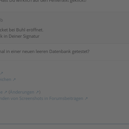
ib
cket bei Buhl eröffnet.
k in Deiner Signatur
al in einer neuen leeren Datenbank getestet?
eichen
se
(
Änderungen
)
nden von Screenshots in Forumsbeiträgen