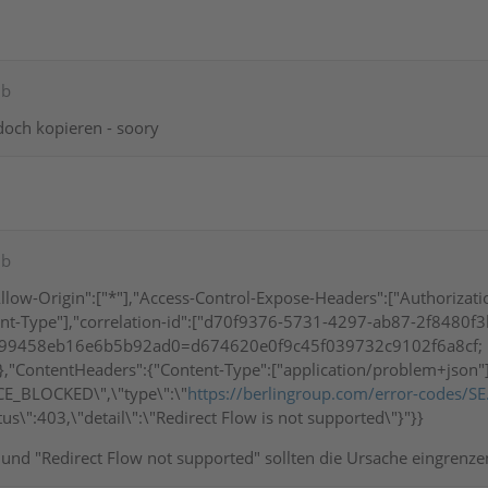
ib
och kopieren - soory
ib
llow-Origin":["*"],"Access-Control-Expose-Headers":["Authorizat
ent-Type"],"correlation-id":["d70f9376-5731-4297-ab87-2f8480f3
99458eb16e6b5b92ad0=d674620e0f9c45f039732c9102f6a8cf; pat
"ContentHeaders":{"Content-Type":["application/problem+json"],"
CE_BLOCKED\",\"type\":\"
https://berlingroup.com/error-codes
tus\":403,\"detail\":\"Redirect Flow is not supported\"}"}}
 und "Redirect Flow not supported" sollten die Ursache eingrenze