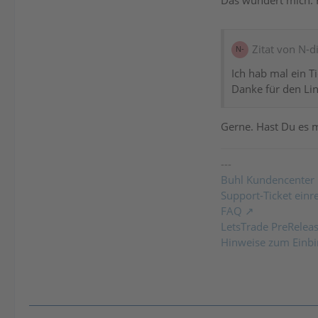
Zitat von N-d
Ich hab mal ein Ti
Danke für den Lin
Gerne. Hast Du es m
---
Buhl Kundencenter
Support-Ticket einr
FAQ
LetsTrade PreRelea
Hinweise zum Einbi