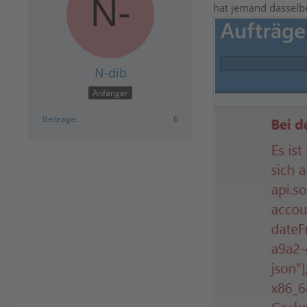
hat jemand dasselbe
N-dib
Anfänger
Beiträge
6