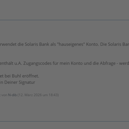
wendet die Solaris Bank als "hauseigenes" Konto. Die Solaris B
enthält u.A. Zugangscodes für mein Konto und die Abfrage - werde
et bei Buhl eröffnet.
in Deiner Signatur
zt von
N-dib
(
12. März 2026 um 18:43
)