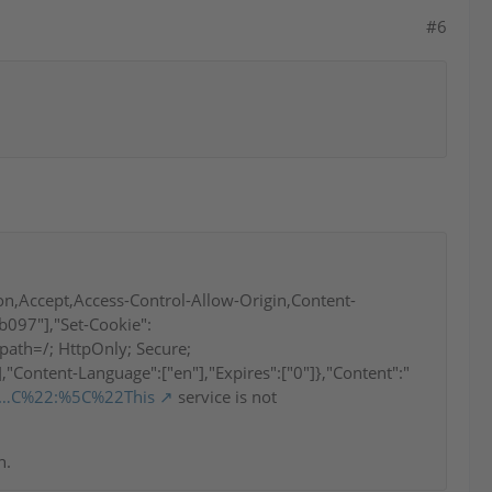
#6
ion,Accept,Access-Control-Allow-Origin,Content-
b097"],"Set-Cookie":
h=/; HttpOnly; Secure;
Content-Language":["en"],"Expires":["0"]},"Content":"
/SE…C%22:%5C%22This
service is not
n.