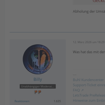
Abholung der Umsät
12. März 2026 um 18:29
Was hat das mit de
---
Billy
Buhl Kundencenter
Support-Ticket einr
Unabhängiger Moderator
FAQ
LetsTrade PreRelea
Hinweise zum Einbi
Reaktionen
1.635