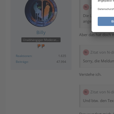
Zitat von N-d
Die Lexware App v
angesprochen.
Billy
Aber das hat doch n
Unabhängiger Moderator
Zitat von N-d
Reaktionen
1.635
Sorry, die Meldun
Beiträge
47.994
Verstehe ich.
Zitat von N-d
Und btw. den Tex
Das wundert mich. H