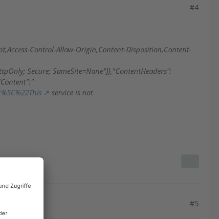
#4
pt,Access-Control-Allow-Origin,Content-Disposition,Content-
pOnly; Secure; SameSite=None"]},"ContentHeaders":
"Content":"
2:%5C%22This
service is not
#5