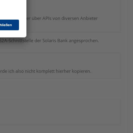
 Bank wir immer über APIs von diversen Anbieter
XS2A-Schnittstelle der Solaris Bank angesprochen.
de ich also nicht komplett hierher kopieren.