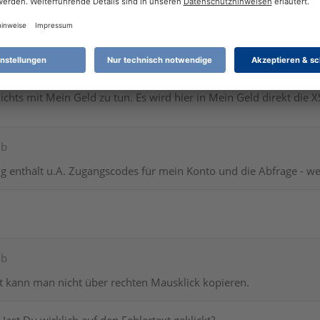
ib
erwendet die Solaris Bank als "hauseigenes" Konto. Die Solaris
ichts mit Mein Geld zu tun. Es wird hier in Mein Geld direkt die 
ib
g enthält u.A. Zugangscodes für mein Konto und die Abfrage - wer
ib
t kann man nicht über rechten Mausklick kopieren.
ast Du wirklich auf den Fehlertext geklickt?