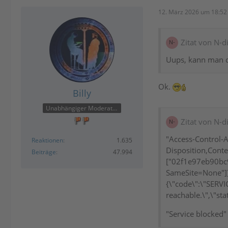
12. März 2026 um 18:52
Zitat von N-d
Uups, kann man d
Ok.
Billy
Unabhängiger Moderator
Zitat von N-d
"Access-Control-A
Reaktionen
1.635
Disposition,Cont
Beiträge
47.994
["02f1e97eb90bc
SameSite=None"]},
{\"code\":\"SERVI
reachable.\",\"sta
"Service blocked"