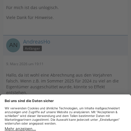
Für mich ist das unlogisch.
Viele Dank für Hinweise.
AndreasHo
Anfänger
9. März 2026 um 19:11
Hallo, da ist wohl eine Abrechnung aus den Vorjahren
falsch. Wenn z.B. im Sommer 2025 für 2024 zu viel an die
Eigentümer ausgeschüttet wurde, könnte so Effekt
entstehen.
Wie ist der Stand zum 31.12.2024 wenn du zu diesem
Stichtag den Kontostand, alle Rückzahlungen, die Rücklagen
und alle Rechnungen aus 2025 für 2024 summierst, kommst
du dann auf einen Kontostand von 0.