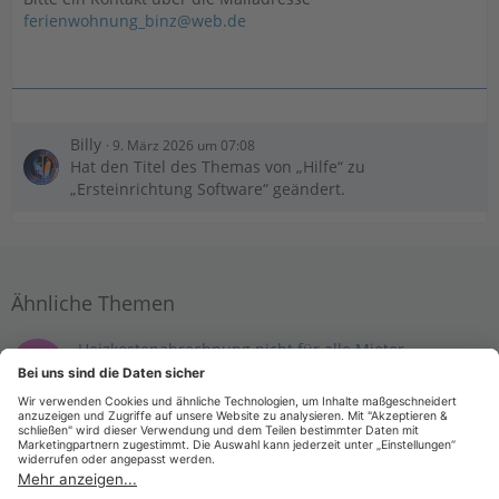
ferienwohnung_binz@web.de
Billy
9. März 2026 um 07:08
Hat den Titel des Themas von „Hilfe“ zu
„Ersteinrichtung Software“ geändert.
Ähnliche Themen
Heizkostenabrechnung nicht für alle Mieter
Bwohnen
19. Februar 2026 um 20:32
WISO Vermieter (ab Version 2014)
Probleme Erstellung Hauptstromzähler/Nebenzähler
Matz33
18. Februar 2026 um 10:21
WISO Vermieter (ab Version 2014)