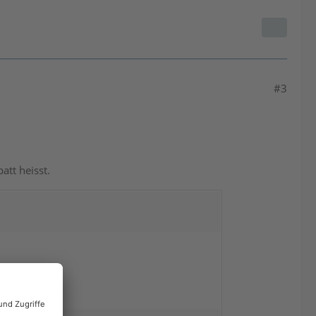
#3
att heisst.