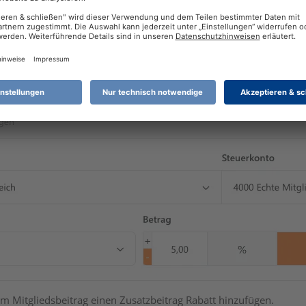
m Mitgliedsbeitrag einen Zusatzbeitrag Rabatt hinzufügen.