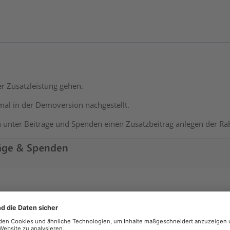
r Zusatzleistung gehen.
mal in der Demoversion nachgestellt.
n unter Beiträge und Spenden einen Zusatzbeitrag anlegen der Rab