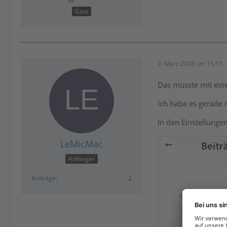
Gast
9. März 2026 um 15:15
Das müsste mit eine
Ich habe es gerade 
In den Einstellunge
LeMicMac
Anfänger
Beiträge
2