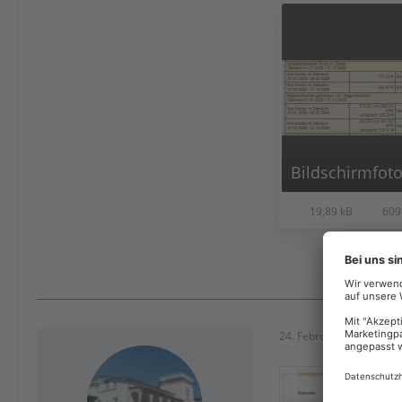
19,89 kB
609
24. Februar 2026 um 15