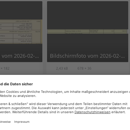
Bildschirmfoto vom 2026-02-24 13-58-08.png
Bildschirmfoto vom 2026-02-24 14-00-09.png
 × 182
2,43 kB
678 × 36
:12