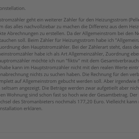
onstellation.
romzähler geht ein weiterer Zähler für den Heizungsstrom (Pelle
um das alles nachvollziebar zu machen die Differenz aus dem He
kte Abrechnungen zu erstellen. Da der Allgemeinstrom bei den 
auchen soll. Beim Zähler für Heizungsstrom habe ich "Allgemein
 Zuordnung den Hauptstromzähler. Bei der Zählerart steht, dass
einstromzähler habe ich als Art Allgemeinzähler, Zuordnung ebe
uptromzähler möchte ich nun "fiktiv" mit dem Gesamtverbrauch d
habe kann im Hauptstromzähler nicht mit den realen Werte eint
enabrechnung nichts zu suchen haben. Die Rechnung für den verbr
komplett auf Allgemeinstrom gebucht werden soll. Aber irgendwie fu
seltsam angezeigt. Die Beträge werden zwar aufgetieilt aber nich
nen Wohnung sind schon fast so hoch wie der Gesamtbetrag. Der
hsel des Stromanbieters nochmals 177,20 Euro. Vielleicht kann 
stallation erklären.