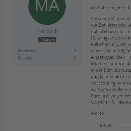
ich habe folgende K
Von dem Allgemeinst
der Zählerstände, 
marco_b
entsprechend korre
Heizungskosten auft
Anfänger
Pelletheizung. Als
würde. Beim Allgem
Reaktionen
2
eingetragen. Den Ha
Beiträge
15
Mieterstrommodell 
in der Betriebskost
an, da er ja nicht 
Abrechnung wird es 
Auszüge aus der ei
Euro und wegen Wec
Vorgehen für die Kon
Marco
Bilder