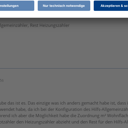
en Hilfsallgemeinzähler.
llgemeinzähler, Rest Heizungszähler
:56
1
aube das ist es. Das einzige was ich anders gemacht habe ist, das
wendet habe, da ich bei der Konfiguration des Hilfs-Allgemeinzä
hrend ich aber die Möglichkeit habe die Zuordnung m² Wohnfläch
tzähler den Heizungszähler abzieht und den Rest für den Hilfs-A