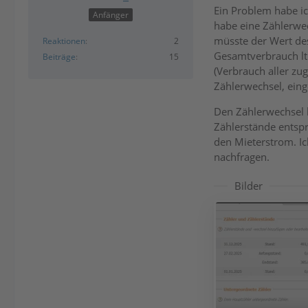
Ein Problem habe i
Anfänger
habe eine Zählerwec
müsste der Wert des
Reaktionen
2
Gesamtverbrauch lt
Beiträge
15
(Verbrauch aller zu
Zählerwechsel, eing
Den Zählerwechsel h
Zählerstände entsp
den Mieterstrom. Ic
nachfragen.
Bilder