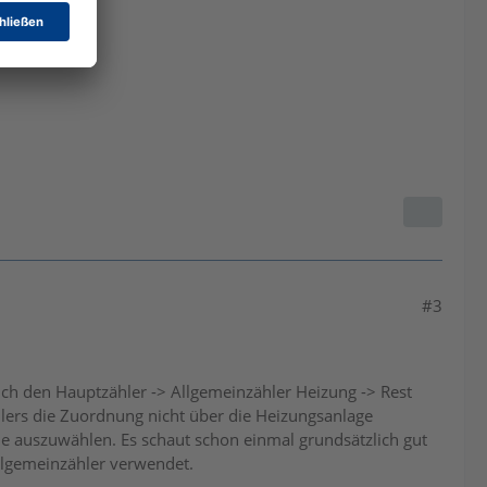
#3
s ich den Hauptzähler -> Allgemeinzähler Heizung -> Rest
hlers die Zuordnung nicht über die Heizungsanlage
e auszuwählen. Es schaut schon einmal grundsätzlich gut
llgemeinzähler verwendet.