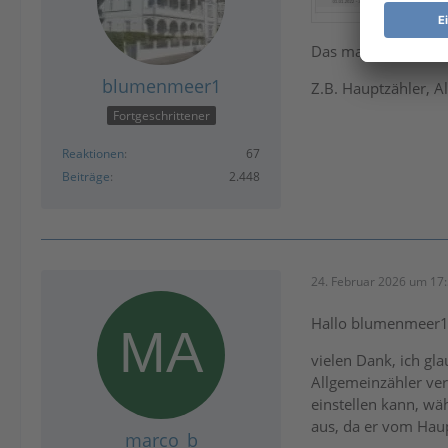
Das mache ich mit d
blumenmeer1
Z.B. Hauptzähler, A
Fortgeschrittener
Reaktionen
67
Beiträge
2.448
24. Februar 2026 um 17
Hallo blumenmeer
vielen Dank, ich gl
Allgemeinzähler ver
einstellen kann, wä
aus, da er vom Haup
marco_b