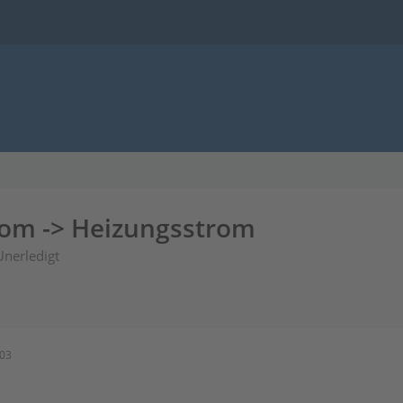
rom -> Heizungsstrom
Unerledigt
:03