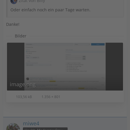
Zitat von Billy
Oder einfach noch ein paar Tage warten.
Danke!
Bilder
image.png
103,56 kB
1.356 × 801
miwe4